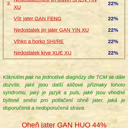
3.
22%
XU
Vítr jater GAN FENG
22%
Nedostatek jin jater GAN YIN XU
22%
Vlhko a horko SHI/RE
22%
Nedostatek krve XUE XU
22%
Kliknutím pak na jednotlivé diagnózy dle TCM se dále
dozvíte, jaké jsou další klíčové příznaky tohoto
syndromu, jaký je jazyk a puls, jaké jsou vhodné
bylinné směsi pro potlačení ohně jater, jaká je
doporučená a nedoporučená strava.
Oheň jater GAN HUO 44%