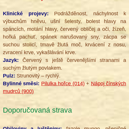
Klinické projevy:
Podrážděnost, náchylnost k
výbuchům hněvu, ušní šelesty, bolest hlavy na
spáncích, motání hlavy, červený obličej a oči, žízeň,
hořká pachuť, spánek narušovaný sny, zácpa se
suchou stolicí, tmavě žlutá moč, krvácení z nosu,
zvracení krve, vykašlávání krve.
Jazyk:
Červený s ještě červenějšími stranami a
suchým žlutým povlakem.
Pulz:
Strunovitý – rychlý.
Bylinné směsi:
Pilulka hořce (014)
+
Nápoj čínských
mudrců (900)
Doporučovaná strava
Obiloviny a luštěniny:
fazole mungo, pšeničné