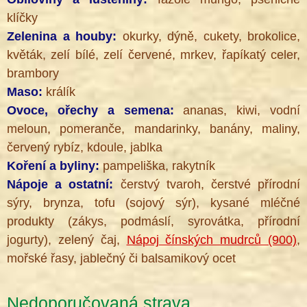
klíčky
Zelenina a houby:
okurky, dýně, cukety, brokolice,
květák, zelí bílé, zelí červené, mrkev, řapíkatý celer,
brambory
Maso:
králík
Ovoce, ořechy a semena:
ananas, kiwi, vodní
meloun, pomeranče, mandarinky, banány, maliny,
červený rybíz, kdoule, jablka
Koření a byliny:
pampeliška, rakytník
Nápoje a ostatní:
čerstvý tvaroh, čerstvé přírodní
sýry, brynza, tofu (sojový sýr), kysané mléčné
produkty (zákys, podmáslí, syrovátka, přírodní
jogurty), zelený čaj,
Nápoj čínských mudrců (900)
,
mořské řasy, jablečný či balsamikový ocet
Nedoporučovaná strava