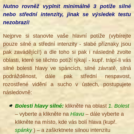
Nutno rovněž vyplnit minimálně 3 potíže silné
nebo střední intenzity, jinak se výsledek testu
nezobrazí!
®
Nejprve si stanovte vaše hlavní potíže (vybírejte
pouze silné a střední intenzity - slabé příznaky jsou
pak zavádějící!) a dle toho si pak i následně zvolte
oblasti, které se těchto potíží týkají - kupř. trápí-li vás
silné bolesti hlavy ve spáncích, silné závratě, silná
podrážděnost, dále pak střední nespavost,
rozostřené vidění a sucho v ústech, postupujete
následovně:
Bolesti hlavy silné:
klikněte na oblast
1. Bolest
– vyberte a klikněte na
Hlavu
– dále vyberte a
klikněte na místo, kde vás bolí hlava (kupř.
spánky
) – a zaškrktnete silnou intenzitu