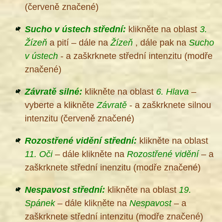
(červeně značené)
Sucho v ústech střední:
klikněte na oblast
3.
Žízeň
a pití – dále na
Žízeň
, dále pak na
Sucho
v ústech
- a zaškrknete střední intenzitu (modře
značené)
Závratě silné:
klikněte na oblast
6. Hlava
–
vyberte a klikněte
Závratě
- a zaškrknete silnou
intenzitu (červeně značené)
Rozostřené vidění střední:
klikněte na oblast
11. Oči
– dále klikněte na
Rozostřené vidění
– a
zaškrknete střední inenzitu (modře značené)
Nespavost střední:
klikněte na oblast
19.
Spánek
– dále klikněte na
Nespavost
– a
zaškrknete střední intenzitu (modře značené)