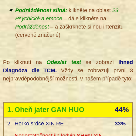
Podrážděnost silná:
klikněte na oblast
23.
Psychické a emoce
– dále klikněte na
Podrážděnost
– a zaškrknete silnou intenzitu
(červeně značené)
Po kliknutí na
Odeslat test
se zobrazí
ihned
Diagnóza dle TCM.
Vždy se zobrazují první 3
nejpravděpodobnější možnosti, v našem případě tyto:
1.
Oheň jater GAN HUO
44%
2.
Horko srdce XIN RE
33%
Nedostatečnost jin ledvin SHEN YIN