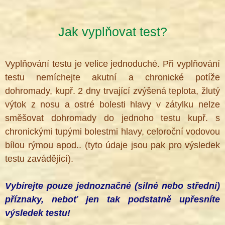
Jak vyplňovat test?
Vyplňování testu je velice jednoduché. Při vyplňování
testu nemíchejte akutní a chronické potíže
dohromady, kupř. 2 dny trvající zvýšená teplota, žlutý
výtok z nosu a ostré bolesti hlavy v zátylku nelze
směšovat dohromady do jednoho testu kupř. s
chronickými tupými bolestmi hlavy, celoroční vodovou
bílou rýmou apod.. (tyto údaje jsou pak pro výsledek
testu zavádějící).
Vybírejte pouze jednoznačné (silné nebo střední)
příznaky, neboť jen tak podstatně upřesníte
výsledek testu!