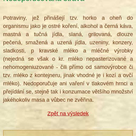
Potraviny, jež přinášejí tzv. horko a oheň do
organismu jako je ostré koření, alkohol a černá káva,
mastná a tučná jídla, slaná, grilovaná, dlouze
pečená, smažená a uzená jídla, uzeniny, konzery,
sladkosti, p kravské mléko a mléčné výrobky
(nejedná se však o kr. mléko nepasterizované a
nehomogeniuzované - čili přímo od samovýrobce či
tzv. mléko z kontejneru, jinak vhodné je i kozí a ovčí
mléko). Nedoporučuje ani vaření v tlakovém hrnci a
přejídání se, stejně tak i konzumace většího množství
jakéhokoliv masa a vůbec ne zvěřina.
Zpět na výsledek