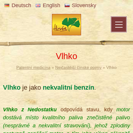
Deutsch
English
Slovensky
Vlhko
Patentní medicína
»
Nejčastější čínské pojmy
» Vlhko
Vlhko
je jako
nekvalitní benzín
.
Vlhko z Nedostatku
odpovídá stavu, kdy
motor
dostává místo kvalitního paliva znečistěné palivo
(nesprávné a nekvalitní stravování), jehož zplodiny