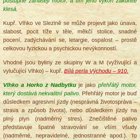
postupně zanášejí motor, a tím jeho výkon zákonitě
klesá.
Kupř. Vlhko ve Slezině se může projevit jako únava,
®
slabost, pocit tíže v těle, měkčí stolice, snadné
pocení, zadýchávání se, letargie, ospalost – prostě
celkovou fyzickou a psychickou nevýkonností.
Vhodné jsou byliny ze skupiny W a M (vyživující a
vylučující Vlhko) – kupř.
Bílá perla Východu – 910.
Vlhko a Horko z Nadbytku
je jako
přehřátý motor,
který dostává nekvalitní palivo.
Přehřátý motor je buď
důsledkem agresivní jízdy (nesprávná životospráva –
strava a způsob života), nebo důsledkem jízdy na
plný plyn (nadměrný stres). Znečištěné palivo
představuje špatné stravování se vším všudy
(nadměrné, nepravidelné, jednostranné apod.). To