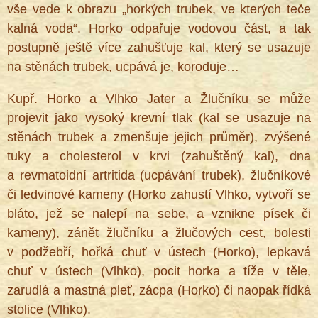
vše vede k obrazu „horkých trubek, ve kterých teče
kalná voda“. Horko odpařuje vodovou část, a tak
postupně ještě více zahušťuje kal, který se usazuje
na stěnách trubek, ucpává je, koroduje…
Kupř. Horko a Vlhko Jater a Žlučníku se může
projevit jako vysoký krevní tlak (kal se usazuje na
stěnách trubek a zmenšuje jejich průměr), zvýšené
tuky a cholesterol v krvi (zahuštěný kal), dna
a revmatoidní artritida (ucpávání trubek), žlučníkové
či ledvinové kameny (Horko zahustí Vlhko, vytvoří se
bláto, jež se nalepí na sebe, a vznikne písek či
kameny), zánět žlučníku a žlučových cest, bolesti
v podžebří, hořká chuť v ústech (Horko), lepkavá
chuť v ústech (Vlhko), pocit horka a tíže v těle,
zarudlá a mastná pleť, zácpa (Horko) či naopak řídká
stolice (Vlhko).