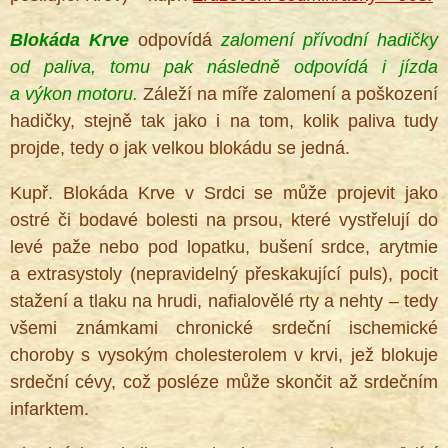
Blokáda Krve
odpovídá
zalomení přívodní hadičky
od paliva, tomu pak následně odpovídá i jízda
a výkon motoru.
Záleží na míře zalomení a poškození
hadičky, stejně tak jako i na tom, kolik paliva tudy
projde, tedy o jak velkou blokádu se jedná.
Kupř. Blokáda Krve v Srdci se může projevit jako
ostré či bodavé bolesti na prsou, které vystřelují do
levé paže nebo pod lopatku, bušení srdce, arytmie
a extrasystoly (nepravidelný přeskakující puls), pocit
stažení a tlaku na hrudi, nafialovělé rty a nehty – tedy
všemi známkami chronické srdeční ischemické
choroby s vysokým cholesterolem v krvi, jež blokuje
srdeční cévy, což posléze může skončit až srdečním
infarktem.