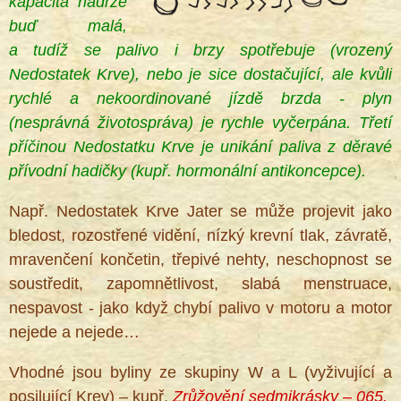
kapacita nádrže
buď malá,
a tudíž se palivo i brzy spotřebuje (vrozený
®
Nedostatek Krve), nebo je sice dostačující, ale kvůli
rychlé a nekoordinované jízdě brzda - plyn
(nesprávná životospráva) je rychle vyčerpána. Třetí
příčinou Nedostatku Krve je unikání paliva z děravé
přívodní hadičky (kupř. hormonální antikoncepce).
Např. Nedostatek Krve Jater se může projevit jako
bledost, rozostřené vidění, nízký krevní tlak, závratě,
mravenčení končetin, třepivé nehty, neschopnost se
soustředit, zapomnětlivost, slabá menstruace,
nespavost - jako když chybí palivo v motoru a motor
nejede a nejede…
Vhodné jsou byliny ze skupiny W a L (vyživující a
posilující Krev) – kupř.
Zrůžovění sedmikrásky – 065.