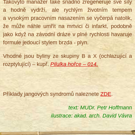
Takovýto manažer také snadno zregeneruje své síly
a hodně vydrží, ale rychlým životním tempem
a vysokým pracovním nasazením se vyčerpá natolik,
že může náhle umřít na mrtvici či infarkt, podobně
jako když na závodní dráze v plné rychlosti havaruje
formule jedoucí stylem brzda - plyn.
Vhodné jsou byliny ze skupiny B a X (ochlazující a
rozptylující) – kupř.
Pilulka hořce – 014.
Příklady jangových syndromů naleznete
ZDE
.
text: MUDr. Petr Hoffmann
ilustrace:
akad. arch. David Vávra