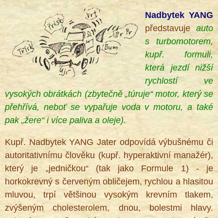
Nadbytek YANG
představuje
auto
s turbomotorem,
kupř. formuli,
která jezdí nižší
rychlostí ve
vysokých obrátkách (zbytečně „túruje“ motor, který se
přehřívá, neboť se vypařuje voda v motoru, a také
pak „žere“ i více paliva a oleje).
Kupř. Nadbytek YANG Jater odpovídá výbušnému či
autoritativnímu člověku (kupř. hyperaktivní manažér),
který je „jedničkou“ (tak jako Formule 1) - je
horkokrevný s červeným obličejem, rychlou a hlasitou
mluvou, trpí většinou vysokým krevním tlakem,
zvýšeným cholesterolem, dnou, bolestmi hlavy.