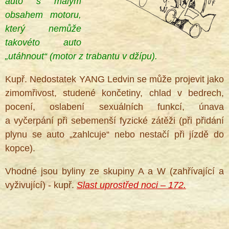
auto s malým
obsahem motoru,
který nemůže
takovéto auto
„utáhnout“ (motor z trabantu v džípu).
®
Kupř. Nedostatek YANG Ledvin se může projevit jako
zimomřivost, studené končetiny, chlad v bedrech,
pocení, oslabení sexuálních funkcí, únava
a vyčerpání při sebemenší fyzické zátěži (při přidání
plynu se auto „zahlcuje“ nebo nestačí při jízdě do
kopce).
Vhodné jsou byliny ze skupiny A a W (zahřívající a
vyživující) - kupř.
Slast uprostřed noci – 172.