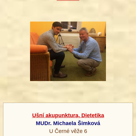
Ušní akupunktura, Dietetika
MUDr. Michaela Šimková
U Černé věže 6