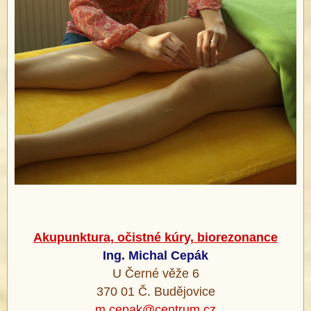
®
Akupunktura, očistné kúry, biorezonance
Ing. Michal Cepák
U Černé věže 6
370 01 Č. Budějovice
m.cepak@centrum.cz