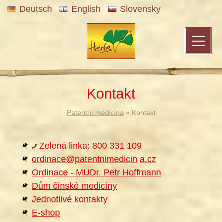
Deutsch
English
Slovensky
Kontakt
Patentní medicína
» Kontakt
Zelená linka: 800 331 109
ordinace@patentnimedicin
a.cz
Ordinace - MUDr. Petr Hoffmann
Dům čínské medicíny
Jednotlivé kontakty
E-shop