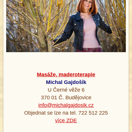
Masáže, maderoterapie
Michal Gajdošík
U Černé věže 6
370 01 Č. Budějovice
info@michalgajdosik.cz
Objednat se lze na tel. 722 512 225
více ZDE