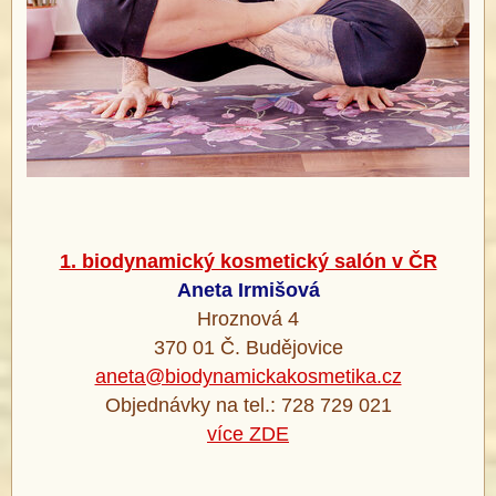
1. biodynamický kosmetický salón v ČR
Aneta Irmišová
Hroznová 4
370 01 Č. Budějovice
aneta@biodynamickakosmetika.cz
Objednávky na tel.: 728 729 021
více ZDE