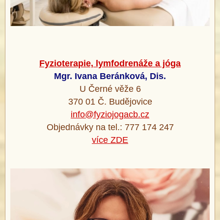
Fyzioterapie, lymfodrenáže a jóga
Mgr. Ivana Beránková, Dis.
U Černé věže 6
370 01 Č. Budějovice
info@fyziojogacb.cz
Objednávky na tel.: 777 174 247
více ZDE