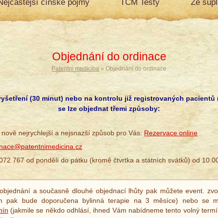
Nejčastější čínské pojmy
TCM Testy
Ze šup
Objednání do ordinace
Patentní medicína
» Objednání do ordinace
vyšetření (30 minut) nebo na kontrolu již registrovaných pacientů 
se lze objednat třemi způsoby:
 nově nejrychlejší a nejsnazší způsob pro Vás:
Rezervace online
inace@patentnimedicina.cz
 072 767 od pondělí do pátku (kromě čtvrtka a státních svátků) od 10.0
bjednání a současně dlouhé objednací lhůty pak můžete event. zvolit
m pak bude doporučena bylinná terapie na 3 měsíce) nebo se m
mín
(jakmile se někdo odhlásí, ihned Vám nabídneme tento volný term