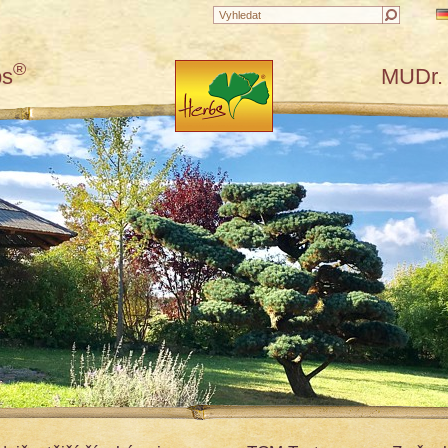
®
bs
MUDr. 