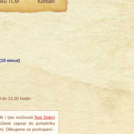
líku TCM
Kontakt
(15 minut)
0 do 12.00 hodin
 i tyto možnosti:
Test Dobrý
ůžete zapsat do pořadníku
ín). Děkujeme za pochopení -