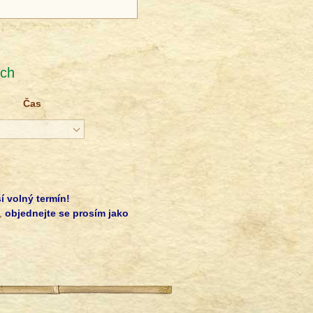
®
ích
Čas
í volný termín!
i,
objednejte se prosím jako