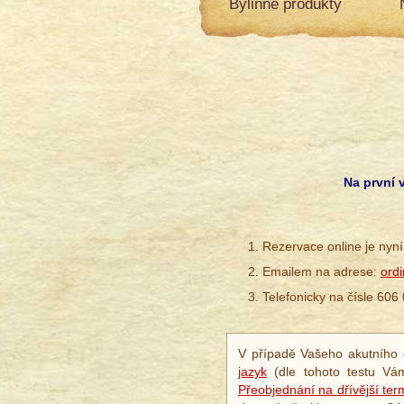
Bylinné produkty
Na první 
Rezervace online je nyní
Emailem na adrese:
ord
Telefonicky na čísle 606
V případě Vašeho akutního o
jazyk
(dle tohoto testu Vá
Přeobjednání na dřívější ter