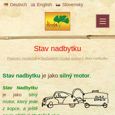
Deutsch
English
Slovensky
Stav nadbytku
Patentní medicína
»
Nejčastější čínské pojmy
» Stav nadbytku
Stav nadbytku
je jako
silný motor
.
Stav Nadbytku
®
je jako
silný
motor, který jede
z kopce, a ještě