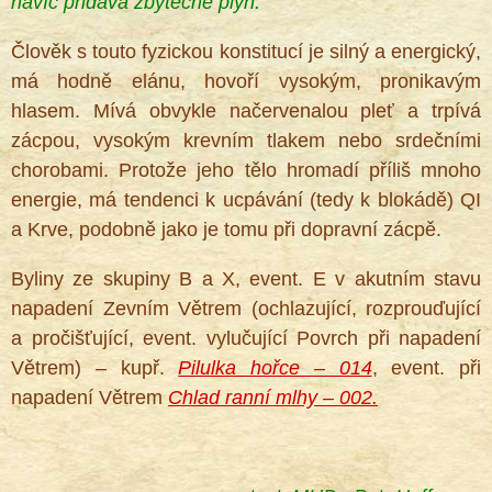
navíc přidává zbytečně plyn.
Člověk s touto fyzickou konstitucí je silný a energický,
má hodně elánu, hovoří vysokým, pronikavým
hlasem. Mívá obvykle načervenalou pleť a trpívá
zácpou, vysokým krevním tlakem nebo srdečními
chorobami. Protože jeho tělo hromadí příliš mnoho
energie, má tendenci k ucpávání (tedy k blokádě) QI
a Krve, podobně jako je tomu při dopravní zácpě.
Byliny ze skupiny B a X, event. E v akutním stavu
napadení Zevním Větrem (ochlazující, rozprouďující
a pročišťující, event. vylučující Povrch při napadení
Větrem) – kupř.
Pilulka hořce – 014
, event. při
napadení Větrem
Chlad ranní mlhy – 002.