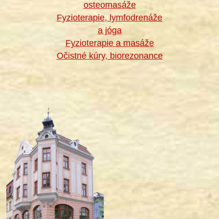
osteomasáže
Fyzioterapie, lymfodrenáže
a jóga
Fyzioterapie a masáže
Očistné kúry, biorezonance
®