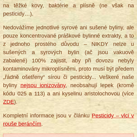
na těžké kovy, baktérie a plísně (ne však na
pesticidy…).
Nedovážíme jednotlivé syrové ani sušené byliny, ale
pouze koncentrované práškové bylinné extrakty, a to
z jednoho prostého důvodu – NIKDY nelze u
sušených a syrových bylin (ač jsou vakuově
zabalené) 100% zajistit, aby při dovozu nebyly
kontaminovány mikroplísněmi, proto musí být předem
„řádně ošetřeny“ sírou či pesticidy... Veškeré naše
byliny
nejsou ionizovány
, neobsahují lepek (kromě
kódu 025 a 113) a ani kyselinu aristolochovou (více
ZDE
).
Kompletní informace jsou v článku
Pesticidy – vlci v
rouše beránčím
.