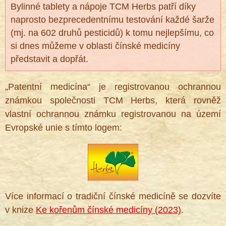
Bylinné tablety a nápoje TCM Herbs patří díky
naprosto bezprecedentnímu testování každé šarže
(mj. na 602 druhů pesticidů) k tomu nejlepšímu, co
si dnes můžeme v oblasti čínské medicíny
představit a dopřát.
„Patentní medicína“ je registrovanou ochrannou
známkou společnosti TCM Herbs, která rovněž
vlastní ochrannou známku registrovanou na území
Evropské unie s tímto logem:
Více informací o tradiční čínské medicíně se dozvíte
v knize
Ke kořenům čínské medicíny (2023)
.