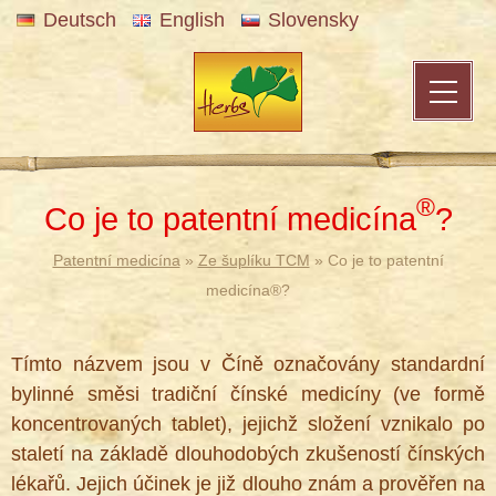
Deutsch
English
Slovensky
®
Co je to patentní medicína
?
Patentní medicína
»
Ze šuplíku TCM
» Co je to patentní
medicína®?
Tímto názvem jsou v Číně označovány standardní
bylinné směsi tradiční čínské medicíny (ve formě
koncentrovaných tablet), jejichž složení vznikalo po
staletí na základě dlouhodobých zkušeností čínských
lékařů. Jejich účinek je již dlouho znám a prověřen na