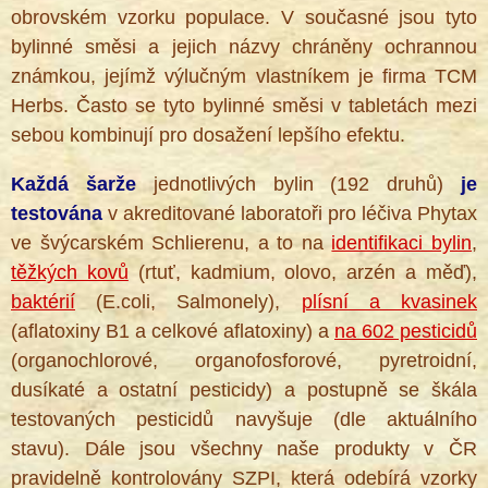
obrovském vzorku populace. V současné jsou tyto
bylinné směsi a jejich názvy chráněny ochrannou
známkou, jejímž výlučným vlastníkem je firma TCM
Herbs. Často se tyto bylinné směsi v tabletách mezi
sebou kombinují pro dosažení lepšího efektu.
®
Každá šarže
jednotlivých bylin (192 druhů)
je
testována
v akreditované laboratoři pro léčiva Phytax
ve švýcarském Schlierenu, a to na
identifikaci bylin
,
těžkých kovů
(rtuť, kadmium, olovo, arzén a měď),
baktérií
(E.coli, Salmonely),
plísní a kvasinek
(aflatoxiny B1 a celkové aflatoxiny) a
na 602 pesticidů
(organochlorové, organofosforové, pyretroidní,
dusíkaté a ostatní pesticidy) a postupně se škála
testovaných pesticidů navyšuje (dle aktuálního
stavu). Dále jsou všechny naše produkty v ČR
pravidelně kontrolovány SZPI, která odebírá vzorky