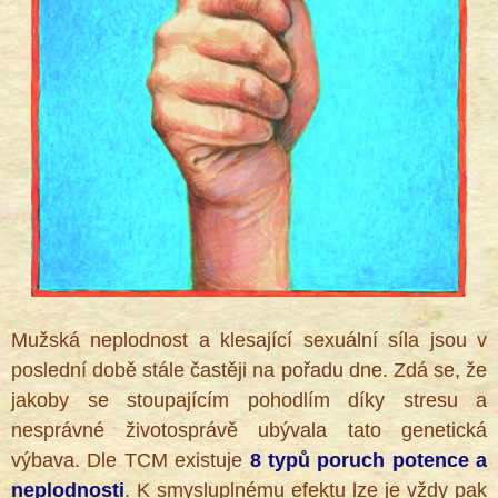
Mužská neplodnost a klesající sexuální síla jsou v
poslední době stále častěji na pořadu dne. Zdá se, že
jakoby se stoupajícím pohodlím díky stresu a
nesprávné životosprávě ubývala tato genetická
výbava. Dle TCM existuje
8 typů poruch potence a
neplodnosti
. K smysluplnému efektu lze je vždy pak