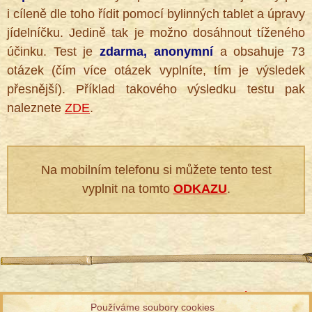
i cíleně dle toho řídit pomocí bylinných tablet a úpravy
jídelníčku. Jedině tak je možno dosáhnout tíženého
účinku. Test je
zdarma, anonymní
a obsahuje 73
otázek (čím více otázek vyplníte, tím je výsledek
přesnější). Příklad takového výsledku testu pak
naleznete
ZDE
.
Na mobilním telefonu si můžete tento test
vyplnit na tomto
ODKAZU
.
Informace ke zpracování osobních údajů
Používáme soubory cookies