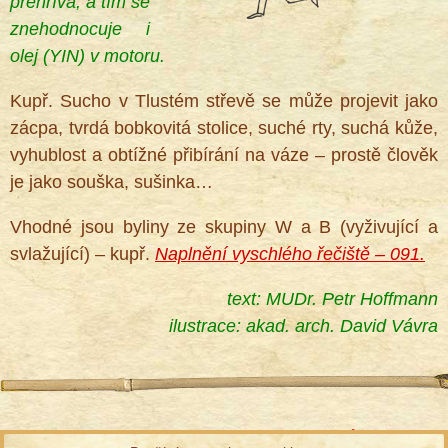
přehřívá, a tím se
znehodnocuje i
olej (YIN) v motoru.
Kupř. Sucho v Tlustém střevě se může projevit jako
zácpa, tvrdá bobkovitá stolice, suché rty, suchá kůže,
vyhublost a obtížné přibírání na váze – prostě člověk
je jako souška, sušinka…
Vhodné jsou byliny ze skupiny W a B (vyživující a
svlažující) – kupř.
Naplnění vyschlého řečiště – 091.
text: MUDr. Petr Hoffmann
ilustrace:
akad. arch. David Vávra
Informace ke zpracování osobních údajů