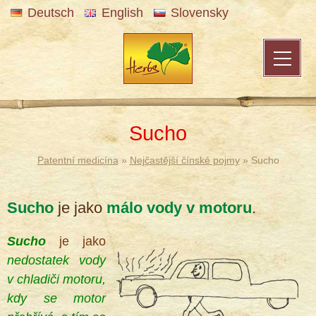
Deutsch
English
Slovensky
Sucho
Patentní medicína
»
Nejčastější čínské pojmy
» Sucho
Sucho
je jako
málo vody v motoru
.
®
Sucho
je jako
nedostatek vody
v chladiči motoru,
kdy se motor