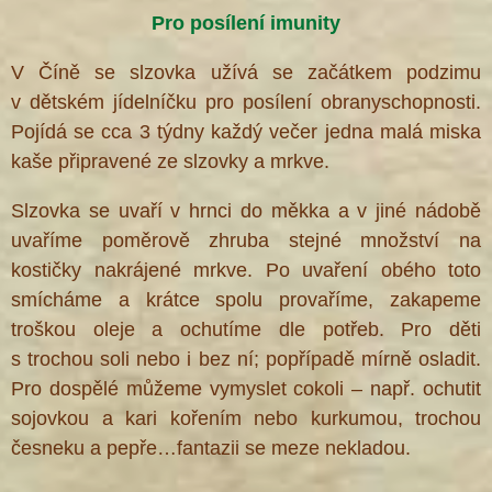
Pro posílení imunity
V Číně se slzovka užívá se začátkem podzimu
v dětském jídelníčku pro posílení obranyschopnosti.
Pojídá se cca 3 týdny každý večer jedna malá miska
kaše připravené ze slzovky a mrkve.
Slzovka se uvaří v hrnci do měkka a v jiné nádobě
uvaříme poměrově zhruba stejné množství na
kostičky nakrájené mrkve. Po uvaření obého toto
smícháme a krátce spolu provaříme, zakapeme
troškou oleje a ochutíme dle potřeb. Pro děti
s trochou soli nebo i bez ní; popřípadě mírně osladit.
Pro dospělé můžeme vymyslet cokoli – např. ochutit
sojovkou a kari kořením nebo kurkumou, trochou
česneku a pepře…fantazii se meze nekladou.