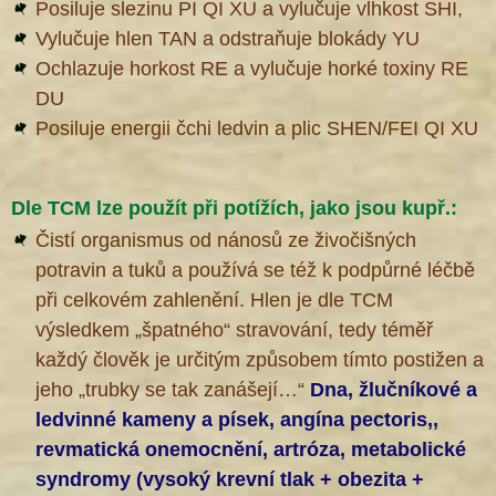
Posiluje slezinu PI QI XU a vylučuje vlhkost SHI,
Vylučuje hlen TAN a odstraňuje blokády YU
Ochlazuje horkost RE a vylučuje horké toxiny RE
DU
Posiluje energii čchi ledvin a plic SHEN/FEI QI XU
Dle TCM lze použít při potížích, jako jsou kupř.:
Čistí organismus od nánosů ze živočišných
potravin a tuků a používá se též k podpůrné léčbě
při celkovém zahlenění. Hlen je dle TCM
výsledkem „špatného“ stravování, tedy téměř
každý člověk je určitým způsobem tímto postižen a
jeho „trubky se tak zanášejí…“
Dna, žlučníkové a
ledvinné kameny a písek, angína pectoris,,
revmatická onemocnění, artróza, metabolické
syndromy (vysoký krevní tlak + obezita +