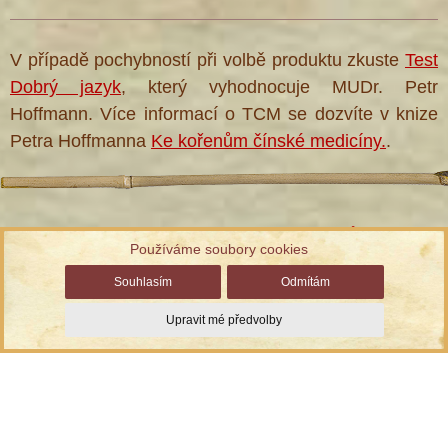
V případě pochybností při volbě produktu zkuste
Test
Dobrý jazyk
, který vyhodnocuje MUDr. Petr
Hoffmann. Více informací o TCM se dozvíte v knize
Petra Hoffmanna
Ke kořenům čínské medicíny.
.
Informace ke zpracování osobních údajů
Používáme soubory cookies
Správa cookies
| Chráněno službou reCAPTCHA
Ochrana
Souhlasím
Odmítám
soukromí a smluvní podmínky
Upravit mé předvolby
© TCM Herbs, s.r.o., vyrobil
Simopt, s.r.o.