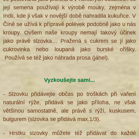
její semena používají k výrobě mouky, zejména v
Indii, kde ji však v novější době nahradila kukuřice. V
Číně se užívá k přípravě polévek podobně jako u nás
kroupy. Ovšem naše kroupy nemají takový účinek
jako právě slzovka… Pražená s cukrem se jí jako
cukrovinka nebo loupaná jako burské oříšky.
Používá se též jako náhrada prosa (jáhel).
Vyzkoušejte sami...
- Slzovku přidávejte občas po troškách při vaření
naturální rýže, přidává se jako příloha, ne však
většinou samostatně, ale právě s rýží, kuskusem,
bulgurem (slzovka se přidává max.1/3).
- Hrstku slzovky můžete též přidávat do každé