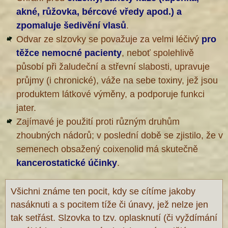
akné, růžovka, bércové vředy apod.) a
zpomaluje šedivění vlasů
.
Odvar ze slzovky se považuje za velmi léčivý
pro
těžce nemocné pacienty
, neboť spolehlivě
působí při žaludeční a střevní slabosti, upravuje
průjmy (i chronické), váže na sebe toxiny, jež jsou
produktem látkové výměny, a podporuje funkci
jater.
Zajímavé je použití proti různým druhům
zhoubných nádorů; v poslední době se zjistilo, že v
semenech obsažený coixenolid má skutečně
kancerostatické účinky
.
Všichni známe ten pocit, kdy se cítíme jakoby
nasáknuti a s pocitem tíže či únavy, jež nelze jen
tak setřást. Slzovka to tzv. oplasknutí (či vyždímání