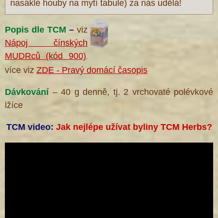
nasáklé houby na mytí tabule) za nás udělá!
Popis dle TCM
–
viz
Nápoj čínských
MUDRců (kód 900)
,
více viz
ZDE - Pravý domácí časopis
Dávkování
– 40 g denně, tj. 2 vrchovaté polévkové
lžíce
TCM video:
Jak nejlépe užívat byliny TCM Herbs?