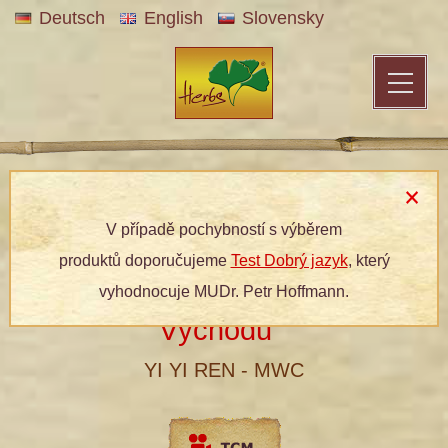
Deutsch
English
Slovensky
Patentní medicína
»
Bylinné produkty
»
Dle kategorií
»
Dietetická
potraviny a olej
» 910 Slzovka obecná - Bílá perla Východu
V případě pochybností s výběrem
produktů doporučujeme
Test Dobrý jazyk
, který
910 Slzovka obecná - Bílá perla
vyhodnocuje MUDr. Petr Hoffmann.
®
Východu
YI YI REN - MWC