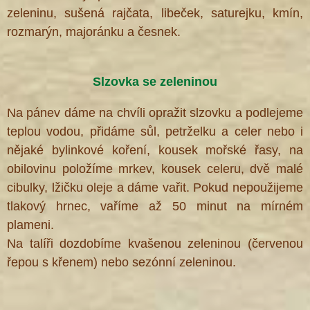
zeleninu, sušená rajčata, libeček, saturejku, kmín,
rozmarýn, majoránku a česnek.
Slzovka se zeleninou
Na pánev dáme na chvíli opražit slzovku a podlejeme
teplou vodou, přidáme sůl, petrželku a celer nebo i
nějaké bylinkové koření, kousek mořské řasy, na
obilovinu položíme mrkev, kousek celeru, dvě malé
cibulky, lžičku oleje a dáme vařit. Pokud nepoužijeme
tlakový hrnec, vaříme až 50 minut na mírném
plameni.
Na talíři dozdobíme kvašenou zeleninou (červenou
řepou s křenem) nebo sezónní zeleninou.