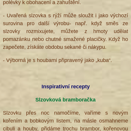
polévky k obohacení a zahuštění.
- Uvařená slzovka s rýží může sloužit i jako výchozí
surovina pro další výrobu- např. když směs ze
slzovky rozmixujete, můžete z hmoty udělat
pomazánku nebo chutné smažené placičky. Když ho
zapečete, získáte obdobu sekané či nákypu.
- Výborná je s houbami připravený jako „kuba“.
Inspirativní recepty
Slzovková bramboračka
Slzovku přes noc namočíme, vaříme s novým
kořením a bobkovým listem, na másle osmahneme
cibuli a houby, přidáme trochu brambor, kořenovou