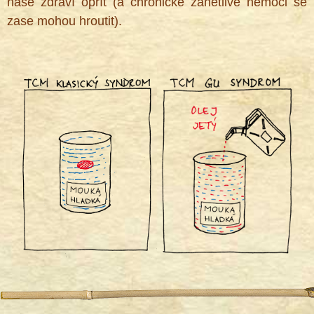
naše zdraví opřít (a chronické zánětlivé nemoci se
zase mohou hroutit).