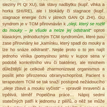
sleziny PI QI XU), tak stavy nadbytku (kupř. vlhka a
horka SHI/RE), ale i blokády či stagnace (kupř.
stagnace energie čchi v játrech GAN QI ZHI). GU
syndrom je v TCM přirovnáván k
„oleji, který se rozlil
do mouky – je všu­de a nelze jej odstranit
“ oproti
klasic­kým, jednoduchým TCM syndromům, které jsou
zase přirovnány ke „kamínku, který spadl do mouky a
lze ho snáze odstranit“. Nejde proto o to jen najít
jednoho viníka (pomyslnou jehlu v kupce sena v
podobě konkrétního viru či baktérie), ale mno­hem
důležitější je celkově zharmonizovat organismus a
posílit jeho přirozenou obranyschopnost. Pacient s
terapeutem TCM se tak snaží postupně nežádoucího
„oleje zbavit a mouku vyčistit“ – vpravdě mravenčí a
trpělivá, téměř Popelčina práce… Nápoj sedmi
statečných patří k jednomu z pilířů, o něž se může