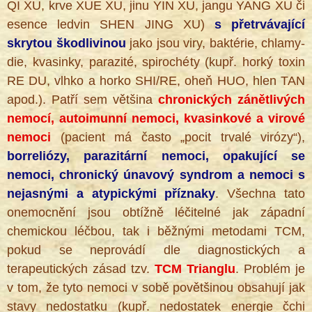
QI XU, krve XUE XU, jinu YIN XU, jangu YANG XU či
esence ledvin SHEN JING XU)
s přetrvávající
skrytou škodlivinou
jako jsou viry, baktérie, chlamy­
die, kvasinky, parazité, spirochéty (kupř. horký toxin
RE DU, vlhko a horko SHI/RE, oheň HUO, hlen TAN
®
apod.). Patří sem většina
chronických zánětlivých
nemocí, autoimunní nemoci, kvasinkové a virové
nemoci
(pacient má často „pocit trvalé virózy“),
borreliózy, parazitární nemoci, opakující se
nemoci, chronický únavový syndrom a nemoci s
nejasnými a atypickými příznaky
. Všechna tato
onemoc­nění jsou obtížně léčitelné jak západní
chemickou léčbou, tak i běžnými meto­dami TCM,
pokud se neprovádí dle dia­gnostických a
terapeutických zásad tzv.
TCM Trianglu
. Problém je
v tom, že tyto nemoci v sobě povětšinou obsahují jak
stavy nedostatku (kupř. ne­dostatek energie čchi