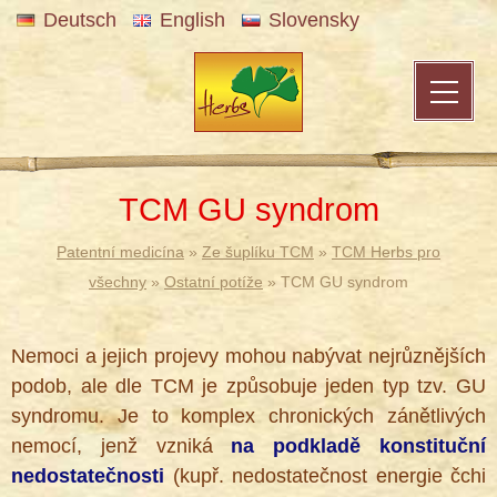
Deutsch
English
Slovensky
TCM GU syndrom
Patentní medicína
»
Ze šuplíku TCM
»
TCM Herbs pro
všechny
»
Ostatní potíže
» TCM GU syndrom
Nemoci a jejich projevy mohou nabývat nejrůznějších
podob, ale dle TCM je způsobuje jeden typ tzv. GU
syndromu. Je to komplex chronických zánětlivých
nemocí, jenž vzniká
na podkladě konstituční
nedostatečnosti
(kupř. nedostatečnost energie čchi