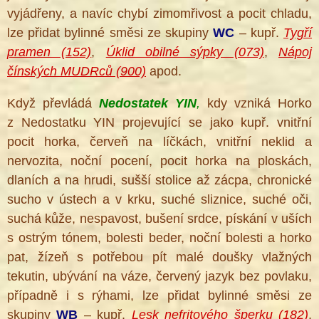
vyjádřeny, a navíc chybí zimomřivost a pocit chladu,
lze přidat bylinné směsi ze skupiny
WC
– kupř.
Tygří
pramen (152)
,
Úklid obilné sýpky (073)
,
Nápoj
čínských MUDRců (900)
apod.
Když převládá
Nedostatek YIN
,
kdy vzniká Horko
z Nedostatku YIN projevující se jako kupř. vnitřní
pocit horka, červeň na líčkách, vnitřní neklid a
nervozita, noční pocení, pocit horka na ploskách,
dlaních a na hrudi,
sušší stolice až zácpa, chronické
sucho v ústech a v krku, suché sliznice, suché oči,
suchá kůže, nespavost, bušení srdce, pískání v uších
s ostrým tónem, bolesti beder, noční bolesti a horko
pat, žízeň s potřebou pít malé doušky vlažných
tekutin, ubývání na váze, červený jazyk bez povlaku,
případně i s rýhami, lze přidat bylinné směsi ze
skupiny
WB
– kupř.
Lesk nefritového šperku (182)
,