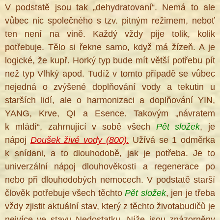
V podstatě jsou tak „dehydratovaní“. Nemá to ale
vůbec nic společného s tzv. pitným režimem, neboť
ten není na vině. Každý vždy pije tolik, kolik
potřebuje. Tělo si řekne samo, když má žízeň. A je
logické, že kupř. Horký typ bude mít větší potřebu pít
než typ Vlhký apod. Tudíž v tomto případě se vůbec
nejedná o zvýšené doplňování vody a tekutin u
starších lidí, ale o harmonizaci a doplňování YIN,
YANG, Krve, QI a Esence. Takovým „návratem
k mládí“, zahrnující v sobě všech
Pět složek
, je
nápoj
Doušek živé vody (800).
Užívá se 1 odměrka
k snídani, a to dlouhodobě, jak je potřeba. Je to
univerzální nápoj dlouhověkosti a regenerace po
nebo při dlouhodobých nemocech. V podstatě starší
člověk potřebuje všech těchto
Pět složek
, jen je třeba
vždy zjistit aktuální stav, který z těchto životabudičů je
nejvíce ve stavu Nedostatku. Níže jsou znázorněny