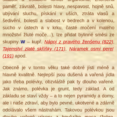
paměť, závratě, bolesti hlavy, nespavost, hojně snů,
ubývání sluchu, pískání v uších, ztráta vlasů a
šedivění, bolesti a slabost v bedrech a v kolenou,
sucho v ústech a v krku, časté močení malého
množství žluté moče…), lze přidat bylinné směsi ze
skupiny
W
– kupř.
Nápoj z pravého ženšenu (822)
,
Tajemství zlaté skříňky (171)
,
Náramek osmi perel
(191)
apod.
Obecně je v tomto věku také dobré jísti méně a
hlavně kvalitně. Nejlepší jsou dušená a vařená jídla
jako třeba polévky, obzvláště pak ty dlouho vařené.
Jak známo, polévka je grunt, tedy základ. A od
základu se staví vždy – a to nejen pyramidy a domy,
ale i naše zdraví, aby bylo pevné, ukotvené a zdárně
odolávalo všem nástrahám. Takovou polévkou jsou
dlouho vařené vývary z hovězího masa (žebro,