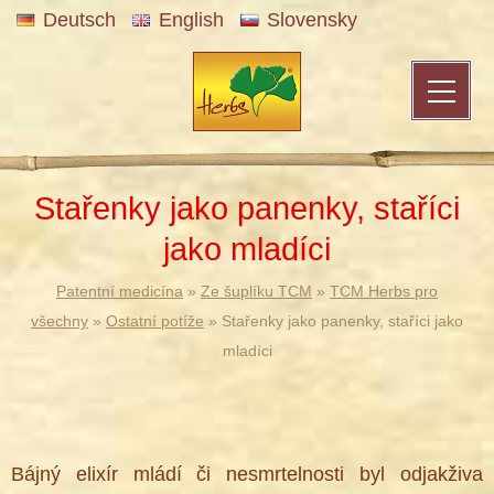
Deutsch
English
Slovensky
Stařenky jako panenky, staříci
jako mladíci
Patentní medicína
»
Ze šuplíku TCM
»
TCM Herbs pro
všechny
»
Ostatní potíže
» Stařenky jako panenky, staříci jako
mladíci
Bájný elixír mládí či nesmrtelnosti byl odjakživa