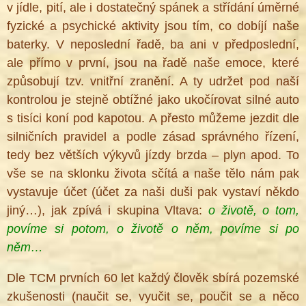
v jídle, pití, ale i dostatečný spánek a střídání úměrné
fyzické a psychické aktivity jsou tím, co dobíjí naše
baterky. V neposlední řadě, ba ani v předposlední,
ale přímo v první, jsou na řadě naše emoce, které
způsobují tzv. vnitřní zranění. A ty udržet pod naší
kontrolou je stejně obtížné jako ukočírovat silné auto
s tisíci koní pod kapotou. A přesto můžeme jezdit dle
silničních pravidel a podle zásad správného řízení,
tedy bez větších výkyvů jízdy brzda – plyn apod. To
vše se na sklonku života sčítá a naše tělo nám pak
vystavuje účet (účet za naši duši pak vystaví někdo
jiný…), jak zpívá i skupina Vltava:
o životě, o tom,
povíme si potom, o životě o něm, povíme si po
něm…
Dle TCM prvních 60 let každý člověk sbírá pozemské
zkušenosti (naučit se, vyučit se, poučit se a něco