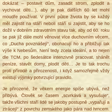
dokázat – postavit dům, zasadit strom, zplodit a
vychovat děti…), aby je pak dalších 60 let mohl
moudře používat. V první půlce života by se každý
měl zajistit na stáří neboli stáří si zajistit, aby se ho
dožil v dobrém zdravotním stavu tak, aby od 60. roku
se pak již dále mohl věnovat více duchovním věcem,
co „Ducha povznášejí“, obohacují ho a přibližují tak
®
výše k Nebesům. Není tedy zcela ideální, a to nejen
dle TCM, po šedesátce intenzivně pracovat, shánět
peníze, stavět domy, plodit děti… Je to tak trochu
proti přírodě a přirozenosti, i když samozřejmě vždy
existují výjimky potvrzující pravidlo.
Je přirozené, že věkem energie spíše ubývá, než
přibývá. Člověk se časem „scvrkává a vysušuje“,
takže všichni staří lidé se jakoby postupně „vypařují a
ztrácejí“ z povrchu zemského jako pára nad hrncem.