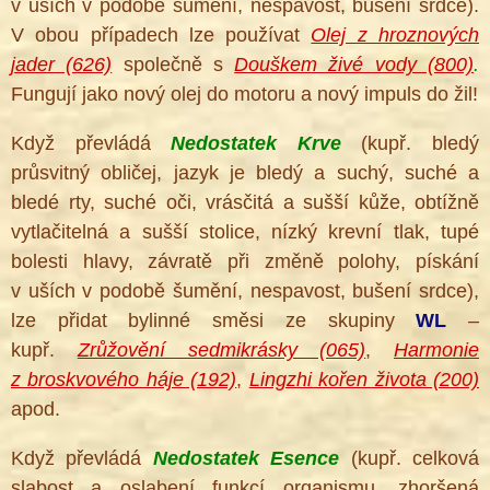
v uších v podobě šumění, nespavost, bušení srdce).
V obou případech lze používat
Olej z hroznových
jader (626)
společně s
Douškem živé vody (800)
.
Fungují jako nový olej do motoru a nový impuls do žil!
Když převládá
Nedostatek Krve
(kupř. bledý
průsvitný obličej, jazyk je bledý a suchý, suché a
bledé rty, suché oči, vrásčitá a sušší kůže, obtížně
vytlačitelná a sušší stolice, nízký krevní tlak, tupé
bolesti hlavy, závratě při změně polohy, pískání
v uších v podobě šumění, nespavost, bušení srdce),
lze přidat bylinné směsi ze skupiny
WL
–
kupř.
Zrůžovění sedmikrásky (065)
,
Harmonie
z broskvového háje (192)
,
Lingzhi kořen života (200)
apod.
Když převládá
Nedostatek Esence
(kupř. celková
slabost a oslabení funkcí organismu, zhoršená