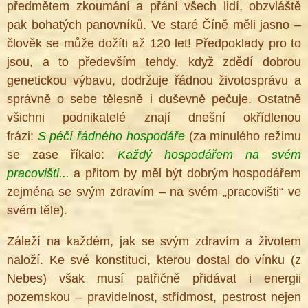
předmětem zkoumání a přání všech lidí, obzvláště
pak bohatých panovníků. Ve staré Číně měli jasno –
člověk se může dožíti až 120 let! Předpoklady pro to
jsou, a to především tehdy, když zdědí dobrou
genetickou výbavu, dodržuje řádnou životosprávu a
správně o sebe tělesně i duševně pečuje. Ostatně
všichni podnikatelé znají dnešní okřídlenou
frázi:
S péčí řádného hospodáře
(za minulého režimu
se zase říkalo:
Každý hospodářem na svém
pracovišti...
a přitom by měl být dobrým hospodářem
zejména se svým zdravím – na svém „pracovišti“ ve
svém těle).
Záleží na každém, jak se svým zdravím a životem
naloží. Ke své konstituci, kterou dostal do vínku (z
Nebes) však musí patřičně přidávat i energii
pozemskou – pravidelnost, střídmost, pestrost nejen