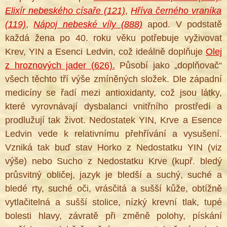
Elixír nebeského císaře (121)
,
Hříva černého vraníka
(119)
,
Nápoj nebeské víly (888)
apod. V podstatě
každá žena po 40. roku věku potřebuje vyživovat
Krev, YIN a Esenci Ledvin, což ideálně doplňuje
Olej
z hroznových jader (626).
Působí jako „doplňovač“
všech těchto tří výše zmíněných složek. Dle západní
medicíny se řadí mezi antioxidanty, což jsou látky,
které vyrovnávají dysbalanci vnitřního prostředí a
prodlužují tak život. Nedostatek YIN, Krve a Esence
Ledvin vede k relativnímu přehřívání a vysušení.
Vzniká tak buď stav Horko z Nedostatku YIN (viz
výše) nebo Sucho z Nedostatku Krve
(kupř. bledý
průsvitný obličej, jazyk je bledší a suchý, suché a
bledé rty, suché oči, vrásčitá a sušší kůže, obtížně
vytlačitelná a sušší stolice, nízký krevní tlak, tupé
bolesti hlavy, závratě při změně polohy, pískání