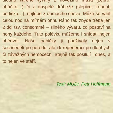
oháňka…) či z dospělé drůbeže (slepice, kohout,
perlička…), nejlépe z domácího chovu. Může se vařit
celou noc na mírném ohni. Ráno tak zbyde třeba jen
2 dcl tzv. consommé – silného vývaru, co postaví na
nohy každého. Tuto polévku můžeme i snídat, nejen
obědvat. Naše babičky ji používaly nejen v
šestinedělí po porodu, ale i k regeneraci po dlouhých
či závažných nemocech. Stejně tak posilují i dnes, a
to nejen ve stáří.
Text: MUDr. Petr Hoffmann