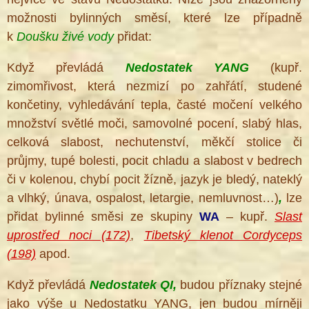
možnosti bylinných směsí, které lze případně
k
Doušku živé vody
přidat:
Když převládá
Nedostatek YANG
(kupř.
zimomřivost, která nezmizí po zahřátí, studené
končetiny, vyhledávání tepla, časté močení velkého
množství světlé moči, samovolné pocení, slabý hlas,
celková slabost, nechutenství, měkčí stolice či
průjmy, tupé bolesti, pocit chladu a slabost v bedrech
či v kolenou, chybí pocit žízně, jazyk je bledý, nateklý
a vlhký, únava, ospalost, letargie, nemluvnost…)
,
lze
přidat bylinné směsi ze skupiny
WA
– kupř.
Slast
uprostřed noci (172)
,
Tibetský klenot Cordyceps
(198)
apod.
Když převládá
Nedostatek QI
,
budou příznaky stejné
jako výše u Nedostatku YANG, jen budou mírněji