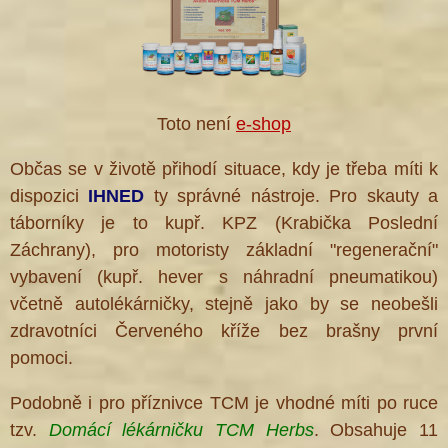
Toto není
e-shop
Občas se v životě přihodí situace, kdy je třeba míti k
dispozici
IHNED
ty správné nástroje. Pro skauty a
táborníky je to kupř. KPZ (Krabička Poslední
Záchrany), pro motoristy základní "regenerační"
vybavení (kupř. hever s náhradní pneumatikou)
včetně autolékárničky, stejně jako by se neobešli
zdravotníci Červeného kříže bez brašny první
pomoci.
Podobně i pro příznivce TCM je vhodné míti po ruce
tzv.
Domácí lékárničku TCM Herbs
. Obsahuje 11