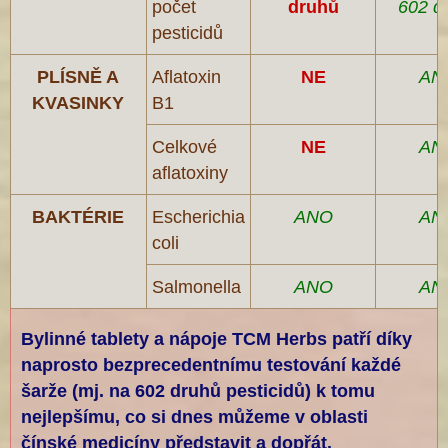
počet
druhů
602 d
pesticidů
PLÍSNĚ A
Aflatoxin
NE
AN
KVASINKY
B1
Celkové
NE
AN
aflatoxiny
BAKTÉRIE
Escherichia
ANO
AN
coli
Salmonella
ANO
AN
Bylinné tablety a nápoje TCM Herbs patří díky
naprosto bezprecedentnímu testování každé
šarže (mj. na 602 druhů pesticidů) k tomu
nejlepšímu, co si dnes můžeme v oblasti
čínské medicíny představit a dopřát.