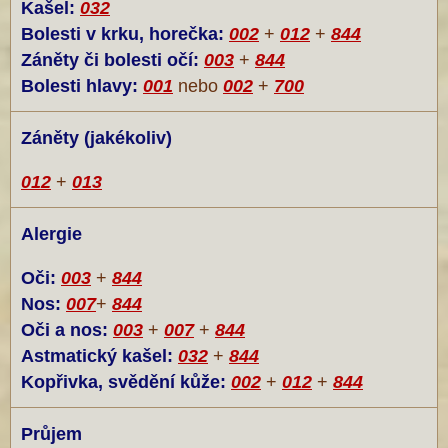
Kašel:
032
Bolesti v krku, horečka:
002
+
012
+
844
Záněty či bolesti očí:
003
+
844
Bolesti hlavy:
001
nebo
002
+
700
Záněty (jakékoliv)
012
+
013
Alergie
Oči:
003
+
844
Nos:
007
+
844
Oči a nos:
003
+
007
+
844
Astmatický kašel:
032
+
844
Kopřivka, svědění kůže:
002
+
012
+
844
Průjem