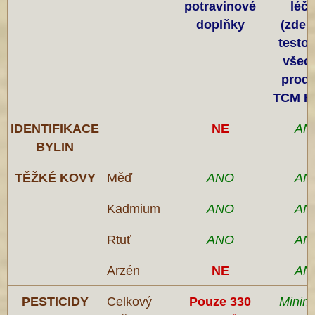
potravinové
léči
doplňky
(zde 
testo
všec
produ
TCM H
IDENTIFIKACE
NE
AN
BYLIN
TĚŽKÉ KOVY
Měď
ANO
AN
Kadmium
ANO
AN
Rtuť
ANO
AN
Arzén
NE
AN
PESTICIDY
Celkový
Pouze 330
Minim