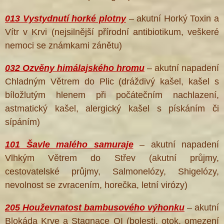
013 Vystydnutí horké plotny
– akutní Horký Toxin a
Vítr v Krvi (nejsilnější přírodní antibiotikum, veškeré
nemoci se známkami zánětu)
032 Ozvěny himálajského hromu
– akutní napadení
Chladným Větrem do Plic (dráždivý kašel, kašel s
bíložlutým hlenem při počátečním nachlazení,
®
astmatický kašel, alergický kašel s pískáním či
sípáním)
101 Šavle malého samuraje
– akutní napadení
Vlhkým Větrem do Střev (akutní průjmy,
cestovatelské průjmy, Salmonelózy, Shigelózy,
nevolnost se zvracením, horečka, letní virózy)
205 Houževnatost bambusového výhonku
– akutní
Blokáda Krve a Stagnace QI (bolesti, otok, omezení