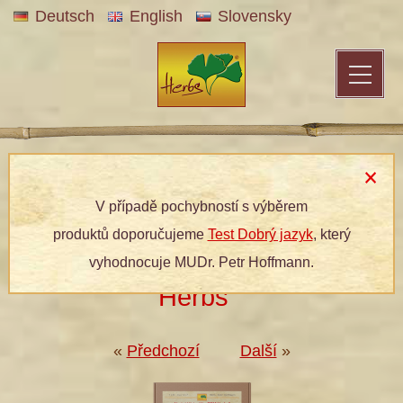
Deutsch
English
Slovensky
Patentní medicína
»
Bylinné produkty
»
Dle kategorií
»
Bylinné
tablety
» 155 Domácí lékárnička TCM Herbs
V případě pochybností s výběrem
produktů doporučujeme
Test Dobrý jazyk
, který
155 Domácí lékárnička TCM
vyhodnocuje MUDr. Petr Hoffmann.
®
Herbs
«
Předchozí
Další
»