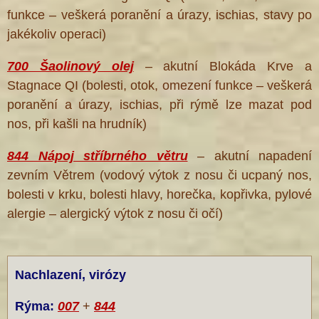
funkce – veškerá poranění a úrazy, ischias, stavy po
jakékoliv operaci)
700 Šaolinový olej
– akutní Blokáda Krve a
Stagnace QI (bolesti, otok, omezení funkce – veškerá
poranění a úrazy, ischias, při rýmě lze mazat pod
nos, při kašli na hrudník)
844 Nápoj stříbrného větru
– akutní napadení
zevním Větrem (vodový výtok z nosu či ucpaný nos,
bolesti v krku, bolesti hlavy, horečka, kopřivka, pylové
alergie – alergický výtok z nosu či očí)
Nachlazení, virózy
Rýma:
007
+
844