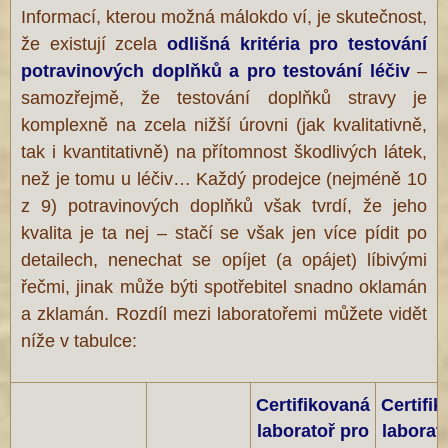
Informací, kterou možná málokdo ví, je skutečnost,
že existují zcela
odlišná kritéria pro testování
potravinových doplňků a pro testování
léčiv
–
samozřejmě, že testování doplňků stravy je
komplexně na zcela nižší úrovni (jak kvalitativně,
tak i kvantitativně) na přítomnost škodlivých látek,
než je tomu u léčiv… Každý prodejce (nejméně 10
z 9) potravinových doplňků však tvrdí, že jeho
kvalita je ta nej – stačí se však jen více pídit po
detailech, nenechat se opíjet (a opájet) líbivými
řečmi, jinak může býti spotřebitel snadno oklamán
a zklamán. Rozdíl mezi laboratořemi můžete vidět
níže v tabulce:
Certifikovaná
Certifi
laboratoř pro
laborat