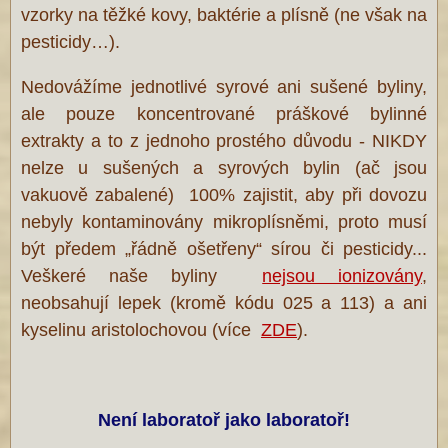
vzorky na těžké kovy, baktérie a plísně (ne však na
pesticidy…).
Nedovážíme jednotlivé syrové ani sušené byliny,
ale pouze koncentrované práškové bylinné
extrakty a to z jednoho prostého důvodu - NIKDY
nelze u sušených a syrových bylin (ač jsou
vakuově zabalené) 100% zajistit, aby při dovozu
nebyly kontaminovány mikroplísněmi, proto musí
být předem „řádně ošetřeny“ sírou či pesticidy...
Veškeré naše byliny
nejsou ionizovány
,
neobsahují lepek (kromě kódu 025 a 113) a ani
kyselinu aristolochovou (více
ZDE
).
Není laboratoř jako laboratoř!