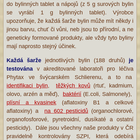
do bylinných tablet a nápojů (z 5 g surových bylin
se vyrábí 1 g bylinných tablet). Výrobce
upozorňuje, že každá šarže bylin může mít někdy i
jinou barvu, chuť či vůni, neb jsou to přírodní, a ne
geneticky formované produkty, ale vždy tyto byliny
mají naprosto stejný účinek.
Každá šarže
jednotlivých bylin (188 druhů)
je
testována
v akreditované laboratoři pro léčiva
Phytax ve švýcarském Schlierenu, a to na
identifikaci bylin
,
těžkých kovů
(rtuť, kadmium,
olovo, arzén a měď),
baktérií
(E.coli, Salmonely),
plísní a kvasinek
(aflatoxiny B1 a celkové
aflatoxiny) a
na 602 pesticidů
(organochlorové,
organofosforové, pyretroidní, dusíkaté a ostatní
pesticidy). Dále jsou všechny naše produkty v ČR
pravidelně kontrolovány SZPI, která odebírá