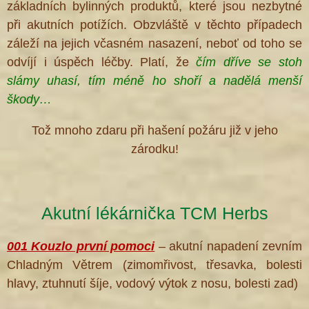
základních bylinných produktů, které jsou nezbytné
při akutních potížích. Obzvláště v těchto případech
záleží na jejich včasném nasazení, neboť od toho se
odvíjí i úspěch léčby. Platí, že
čím dříve se stoh
slámy uhasí, tím méně ho shoří a nadělá menší
škody…
Tož mnoho zdaru při hašení požáru již v jeho
zárodku!
Akutní lékárnička TCM Herbs
001 Kouzlo první pomoci
– akutní napadení zevním
Chladným Větrem (zimomřivost, třesavka, bolesti
hlavy, ztuhnutí šíje, vodový výtok z nosu, bolesti zad)