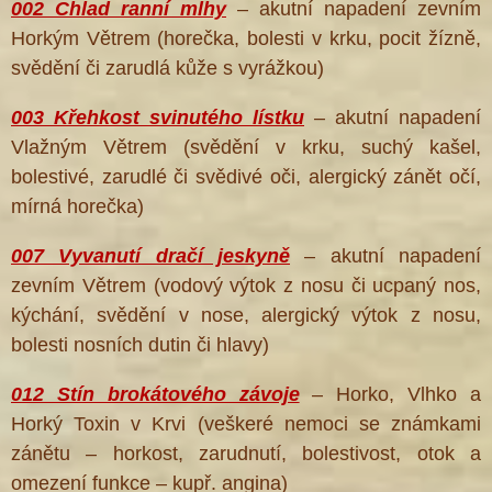
002 Chlad ranní mlhy
– akutní napadení zevním
Horkým Větrem (horečka, bolesti v krku, pocit žízně,
svědění či zarudlá kůže s vyrážkou)
003 Křehkost svinutého lístku
– akutní napadení
Vlažným Větrem (svědění v krku, suchý kašel,
bolestivé, zarudlé či svědivé oči, alergický zánět očí,
mírná horečka)
007 Vyvanutí dračí jeskyně
– akutní napadení
zevním Větrem (vodový výtok z nosu či ucpaný nos,
kýchání, svědění v nose, alergický výtok z nosu,
bolesti nosních dutin či hlavy)
012 Stín brokátového závoje
– Horko, Vlhko a
Horký Toxin v Krvi (veškeré nemoci se známkami
zánětu – horkost, zarudnutí, bolestivost, otok a
omezení funkce – kupř. angina)