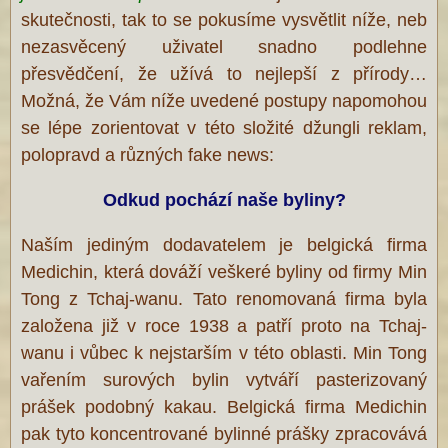
skutečnosti, tak to se pokusíme vysvětlit níže, neb
nezasvěcený uživatel snadno podlehne
přesvědčení, že užívá to nejlepší z přírody…
Možná, že Vám níže uvedené postupy napomohou
se lépe zorientovat v této složité džungli reklam,
polopravd a různých fake news:
Odkud pochází naše byliny?
Naším jediným dodavatelem je belgická firma
Medichin, která dováží veškeré byliny od firmy Min
Tong z Tchaj-wanu. Tato renomovaná firma byla
založena již v roce 1938 a patří proto na Tchaj-
wanu i vůbec k nejstarším v této oblasti. Min Tong
vařením surových bylin vytváří pasterizovaný
prášek podobný kakau. Belgická firma Medichin
pak tyto koncentrované bylinné prášky zpracovává