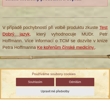
V případě pochybností při volbě produktu zkuste
Test
Dobrý jazyk
, který vyhodnocuje MUDr. Petr
Hoffmann. Více informací o TCM se dozvíte v knize
Petra Hoffmanna
Ke kořenům čínské medicíny.
.
Informace ke zpracování osobních údajů
Používáme soubory cookies
Správa cookies
| Chráněno službou reCAPTCHA
Ochrana
Souhlasím
Odmítám
soukromí a smluvní podmínky
Upravit mé předvolby
© TCM Herbs, s.r.o., vyrobil
Simopt, s.r.o.