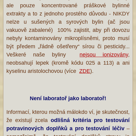
ale pouze koncentrované práškové bylinné
extrakty a to z jednoho prostého důvodu - NIKDY
nelze u sušených a syrových bylin (ač jsou
vakuově zabalené) 100% zajistit, aby při dovozu
nebyly kontaminovány mikroplísněmi, proto musí
být předem „řádně ošetřeny“ sírou či pesticidy...
Veškeré naše byliny
nejsou ionizovány
,
neobsahují lepek (kromě kódu 025 a 113) a ani
kyselinu aristolochovou (více
ZDE
).
Není laboratoř jako laboratoř!
Informací, kterou možná málokdo ví, je skutečnost,
že existují zcela
odlišná kritéria pro testování
potravinových doplňků a pro testování
léčiv
–