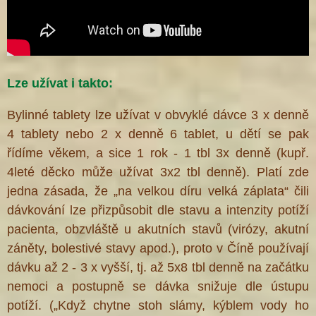
Lze užívat i takto:
Bylinné tablety lze užívat v obvyklé dávce 3 x denně
4 tablety nebo 2 x denně 6 tablet, u dětí se pak
řídíme věkem, a sice 1 rok - 1 tbl 3x denně (kupř.
4leté děcko může užívat 3x2 tbl denně). Platí zde
jedna zásada, že „na velkou díru velká záplata“ čili
dávkování lze přizpůsobit dle stavu a intenzity potíží
pacienta, obzvláště u akutních stavů (virózy, akutní
záněty, bolestivé stavy apod.), proto v Číně používají
dávku až 2 - 3 x vyšší, tj. až 5x8 tbl denně na začátku
nemoci a postupně se dávka snižuje dle ústupu
potíží. („Když chytne stoh slámy, kýblem vody ho