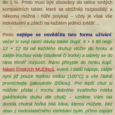
do 1 %. Proto musí býti slisovány do velice tvrdých
kompaktních tablet, které se obtížněji rozpouštějí a
někomu možná i hůře polykají – vždy je však vše
individuální a záleží na každém jedinci zvlášť…
Proto
nejlépe se osvědčila
tato forma
užívání
:
večer si svoji ranní dávku tablet (kupř. 6 + 6 tbl resp.
12 + 12 tbl od každého druhu) vložte do hrnku a
zalijte trochou vody (studené či horké) a tablety
se do
rána téměř rozpustí. Ráno přisypte do hrnku kupř.
Nápoj čínských MUDRců
,
event. i další nápoje, zalijte
nyní již pouze horkou vodou (100°C) a vše řádně
promíchejte (jakoukoliv lžičkou). Pro lepší chuť si
můžete přidat i trochu dobrého kvalitního mléka
(jakéhokoliv druhu dle chuti) – vznikne Vám tak
docela chutná hořká bílá káva, kterou můžete, bez
obav z nedostatečného vstřebání bylin, přímo zapíjet