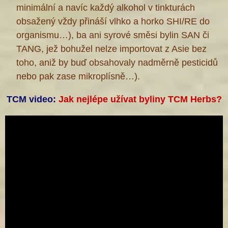
minimální a navíc každý alkohol v tinkturách
obsažený vždy přináší vlhko a horko SHI/RE do
organismu…), ba ani syrové směsi bylin SAN či
TANG, jež bohužel nelze importovat z Asie bez
toho, aniž by buď obsahovaly nadměrně pesticidů
nebo pak zase mikroplísně…).
TCM video:
Jak nejlépe užívat byliny TCM Herbs?