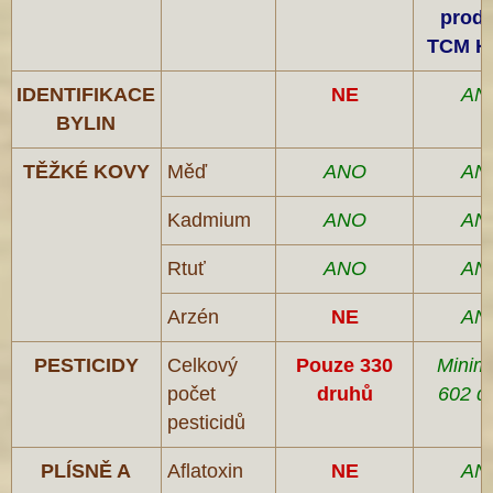
produ
TCM H
IDENTIFIKACE
NE
AN
BYLIN
TĚŽKÉ KOVY
Měď
ANO
AN
Kadmium
ANO
AN
Rtuť
ANO
AN
Arzén
NE
AN
PESTICIDY
Celkový
Pouze 330
Minim
počet
druhů
602 d
pesticidů
PLÍSNĚ A
Aflatoxin
NE
AN