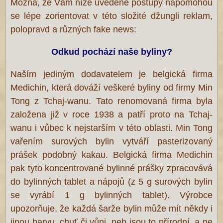
Možná, že Vám níže uvedené postupy napomohou
se lépe zorientovat v této složité džungli reklam,
polopravd a různých fake news:
Odkud pochází naše byliny?
Naším jediným dodavatelem je belgická firma
Medichin, která dováží veškeré byliny od firmy Min
Tong z Tchaj-wanu. Tato renomovaná firma byla
založena již v roce 1938 a patří proto na Tchaj-
wanu i vůbec k nejstarším v této oblasti. Min Tong
vařením surových bylin vytváří pasterizovaný
prášek podobný kakau. Belgická firma Medichin
pak tyto koncentrované bylinné prášky zpracovává
do bylinných tablet a nápojů (z 5 g surových bylin
se vyrábí 1 g bylinných tablet). Výrobce
upozorňuje, že každá šarže bylin může mít někdy i
jinou barvu, chuť či vůni, neb jsou to přírodní, a ne