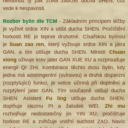
nemohou ty pak zcela zadržet ducha SHEN, což
vede k nespavosti.
Rozbor bylin dle TCM
- Základním principem léčby
je vyživit srdce XIN a utišit ducha SHEN. Pročištění
horkosti RE je teprve druhotné. Císařskou bylinou
je
Suan zao ren
, který vyživuje srdce XIN a játra
GAN, a tím utišuje ducha SHEN. Ministr
Chuan
xiong
oživuje krev jater GAN XUE XU a rozprouďuje
energii QI ZHI. Kombinace těchto dvou bylin, kdy
jedna má adstringentní (svíravou) a druhá disperzní
(rozptylující) funkci, je velice účinná při doplnění a
rozptýlení jater GAN. Tím současně utišují ducha
SHEN. Asistent
Fu ling
utišuje ducha SHEN,
doplňuje slezinu PI a žaludek WEI.
Zhi mu
rozhojňuje nedostatečný jin YIN XU, pročišťuje
horkost RE a zvlhčuje vnitřní suchost ZAO. Navíc