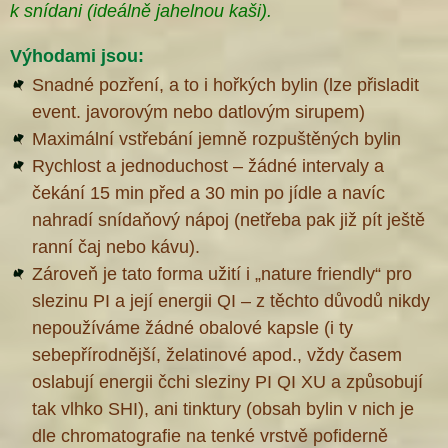
k snídani (ideálně jahelnou kaši
).
Výhodami jsou:
Snadné pozření, a to i hořkých bylin (lze přisladit
event. javorovým nebo datlovým sirupem)
Maximální vstřebání jemně rozpuštěných bylin
Rychlost a jednoduchost – žádné intervaly a
čekání 15 min před a 30 min po jídle a navíc
nahradí snídaňový nápoj (netřeba pak již pít ještě
ranní čaj nebo kávu).
Zároveň je tato forma užití i „nature friendly“ pro
slezinu PI a její energii QI – z těchto důvodů nikdy
nepoužíváme žádné obalové kapsle (i ty
sebepřírodnější, želatinové apod., vždy časem
oslabují energii čchi sleziny PI QI XU a způsobují
tak vlhko SHI), ani tinktury (obsah bylin v nich je
dle chromatografie na tenké vrstvě pofiderně