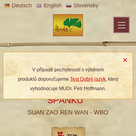
Deutsch
English
Slovensky
Patentní medicína
»
Bylinné produkty
»
Dle kategorií
»
Bylinné
tablety
» 127 RADOST PŘICHÁZEJÍCÍHO SPÁNKU
V případě pochybností s výběrem
produktů doporučujeme
Test Dobrý jazyk
, který
127 RADOST PŘICHÁZEJÍCÍHO
vyhodnocuje MUDr. Petr Hoffmann.
®
SPÁNKU
SUAN ZAO REN WAN - WBO