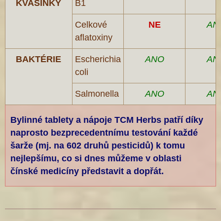
KVASINKY
B1
Celkové
NE
AN
aflatoxiny
BAKTÉRIE
Escherichia
ANO
AN
coli
Salmonella
ANO
AN
Bylinné tablety a nápoje TCM Herbs patří díky
naprosto bezprecedentnímu testování každé
šarže (mj. na 602 druhů pesticidů) k tomu
nejlepšímu, co si dnes můžeme v oblasti
čínské medicíny představit a dopřát.