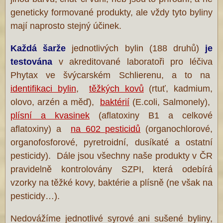
geneticky formované produkty, ale vždy tyto byliny
mají naprosto stejný účinek.
Každá šarže
jednotlivých bylin (188 druhů)
je
testována
v akreditované laboratoři pro léčiva
Phytax ve švýcarském Schlierenu, a to na
identifikaci bylin
,
těžkých kovů
(rtuť, kadmium,
olovo, arzén a měď),
baktérií
(E.coli, Salmonely),
plísní a kvasinek
(aflatoxiny B1 a celkové
aflatoxiny) a
na 602 pesticidů
(organochlorové,
organofosforové, pyretroidní, dusíkaté a ostatní
pesticidy). Dále jsou všechny naše produkty v ČR
pravidelně kontrolovány SZPI, která odebírá
vzorky na těžké kovy, baktérie a plísně (ne však na
pesticidy…).
Nedovážíme jednotlivé syrové ani sušené byliny,