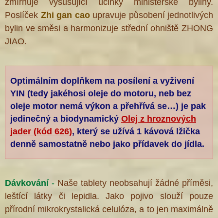
zmírňuje vysušující účinky ministerské byliny.
Poslíček
Zhi gan cao
upravuje působení jednotlivých
bylin ve směsi a harmonizuje střední ohniště ZHONG
JIAO.
Optimálním doplňkem na posílení a vyživení
YIN (tedy jakéhosi oleje do motoru, neb bez
oleje motor nemá výkon a přehřívá se…) je pak
jedinečný a biodynamický
Olej z hroznových
®
jader (kód 626)
, který se užívá 1 kávová lžička
denně samostatně nebo jako přídavek do jídla.
Dávkování
-
Naše tablety neobsahují žádné příměsi,
leštící látky či lepidla. Jako pojivo slouží pouze
přírodní mikrokrystalická celulóza, a to jen maximálně