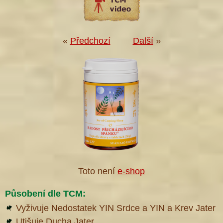
«
Předchozí
Další
»
Toto není
e-shop
Působení dle TCM:
Vyživuje Nedostatek YIN Srdce a YIN a Krev Jater
Utišuje Ducha Jater