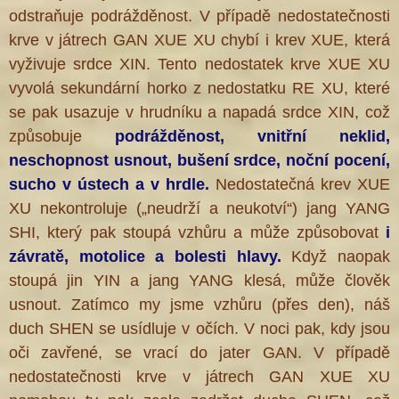
odstraňuje podrážděnost. V případě nedostatečnosti
krve v játrech GAN XUE XU chybí i krev XUE, která
vyživuje srdce XIN. Tento nedostatek krve XUE XU
vyvolá sekundární horko z nedostatku RE XU, které
se pak usazuje v hrudníku a napadá srdce XIN, což
způsobuje
podrážděnost, vnitřní neklid,
neschopnost usnout, bušení srdce, noční pocení,
sucho v ústech a v hrdle.
Nedostatečná krev XUE
XU nekontroluje („neudrží a neukotví“) jang YANG
SHI, který pak stoupá vzhůru a může způsobovat
i
závratě, motolice a bolesti hlavy.
Když naopak
stoupá jin YIN a jang YANG klesá, může člověk
usnout. Zatímco my jsme vzhůru (přes den), náš
duch SHEN se usídluje v očích. V noci pak, kdy jsou
oči zavřené, se vrací do jater GAN. V případě
nedostatečnosti krve v játrech GAN XUE XU