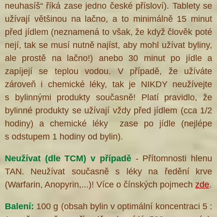
neuhasíš“ říká zase jedno české přísloví). Tablety se
užívají většinou na lačno, a to minimálně 15 minut
před jídlem (neznamená to však, že když člověk poté
nejí, tak se musí nutně najíst, aby mohl užívat byliny,
ale prostě na lačno!) anebo 30 minut po jídle a
zapíjejí se teplou vodou. V případě, že užíváte
zároveň i chemické léky, tak je NIKDY neužívejte
s bylinnými produkty současně! Platí pravidlo, že
bylinné produkty se užívají vždy před jídlem (cca 1/2
hodiny) a chemické léky zase po jídle (nejlépe
s odstupem 1 hodiny od bylin).
Neužívat (dle TCM) v případě
- Přítomnosti hlenu
TAN. Neužívat současně s léky na ředění krve
(Warfarin, Anopyrin,...)! Více o čínských pojmech
zde
.
Balení:
100 g (obsah bylin v optimální koncentraci 5 :