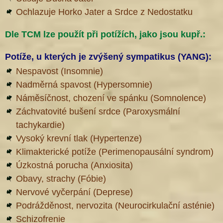
Ochlazuje Horko Jater a Srdce z Nedostatku
Dle TCM lze použít při potížích, jako jsou kupř.:
Potíže, u kterých je zvýšený sympatikus (YANG):
Nespavost (Insomnie)
Nadměrná spavost (Hypersomnie)
Náměsíčnost, chození ve spánku (Somnolence)
Záchvatovité bušení srdce (Paroxysmální
tachykardie)
Vysoký krevní tlak (Hypertenze)
Klimakterické potíže (Perimenopausální syndrom)
Úzkostná porucha (Anxiosita)
Obavy, strachy (Fóbie)
Nervové vyčerpání (Deprese)
Podrážděnost, nervozita (Neurocirkulační asténie)
Schizofrenie