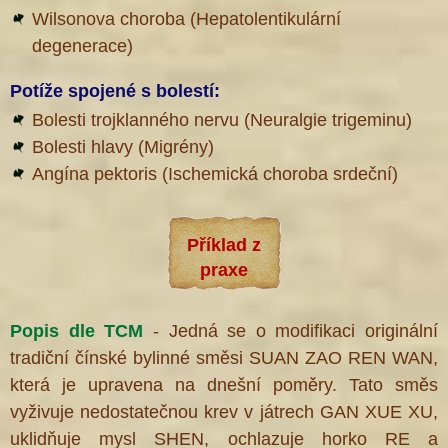
Wilsonova choroba (Hepatolentikulární
degenerace)
Potíže spojené s bolestí:
Bolesti trojklanného nervu (Neuralgie trigeminu)
Bolesti hlavy (Migrény)
Angína pektoris (Ischemická choroba srdeční)
Příklad z
praxe
Popis dle TCM
- Jedná se o modifikaci originální
tradiční čínské bylinné směsi SUAN ZAO REN WAN,
která je upravena na dnešní poměry. Tato směs
vyživuje nedostatečnou krev v játrech GAN XUE XU,
uklidňuje mysl SHEN, ochlazuje horko RE a