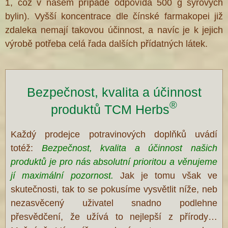
1, což v našem případě odpovídá 500 g syrových
bylin). Vyšší koncentrace dle čínské farmakopei již
zdaleka nemají takovou účinnost, a navíc je k jejich
výrobě potřeba celá řada dalších přídatných látek.
Bezpečnost, kvalita a účinnost
®
produktů TCM Herbs
Každý prodejce potravinových doplňků uvádí
totéž:
Bezpečnost, kvalita a účinnost našich
produktů je pro nás absolutní prioritou a věnujeme
jí maximální pozornost.
Jak je tomu však ve
skutečnosti, tak to se pokusíme vysvětlit níže, neb
nezasvěcený uživatel snadno podlehne
přesvědčení, že užívá to nejlepší z přírody…