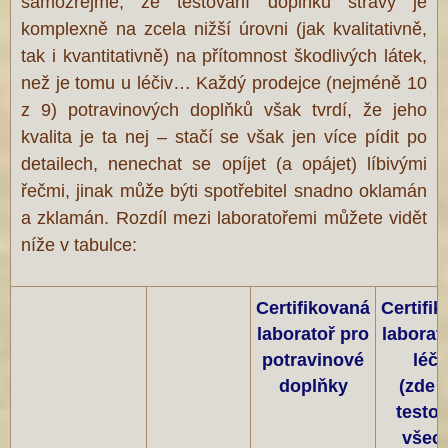
samozřejmě, že testování doplňků stravy je
komplexně na zcela nižší úrovni (jak kvalitativně,
tak i kvantitativně) na přítomnost škodlivých látek,
než je tomu u léčiv… Každý prodejce (nejméně 10
z 9) potravinových doplňků však tvrdí, že jeho
kvalita je ta nej – stačí se však jen více pídit po
detailech, nenechat se opíjet (a opájet) líbivými
řečmi, jinak může býti spotřebitel snadno oklamán
a zklamán. Rozdíl mezi laboratořemi můžete vidět
níže v tabulce:
Certifikovaná
Certifi
laboratoř pro
laborat
potravinové
léči
doplňky
(zde 
testo
všec