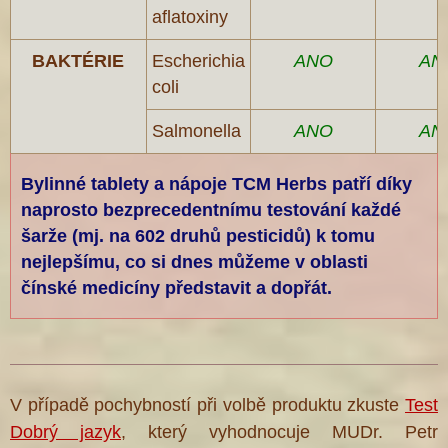
aflatoxiny
BAKTÉRIE
Escherichia
ANO
AN
coli
Salmonella
ANO
AN
Bylinné tablety a nápoje TCM Herbs patří díky
naprosto bezprecedentnímu testování každé
šarže (mj. na 602 druhů pesticidů) k tomu
nejlepšímu, co si dnes můžeme v oblasti
čínské medicíny představit a dopřát.
V případě pochybností při volbě produktu zkuste
Test
Dobrý jazyk
, který vyhodnocuje MUDr. Petr