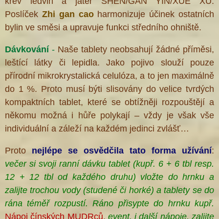
krev ledvin a jater SHEN/GAN YIN/XUE XU.
Poslíček
Zhi gan cao
harmonizuje účinek ostatních
bylin ve směsi a upravuje funkci středního ohniště.
Dávkování
-
Naše tablety neobsahují žádné příměsi,
leštící látky či lepidla. Jako pojivo slouží pouze
přírodní mikrokrystalická celulóza, a to jen maximálně
do 1 %. Proto musí býti slisovány do velice tvrdých
kompaktních tablet, které se obtížněji rozpouštějí a
někomu možná i hůře polykají – vždy je však vše
individuální a záleží na každém jedinci zvlášť…
Proto
nejlépe se osvědčila
tato forma
užívání
:
večer si svoji ranní dávku tablet (kupř. 6 + 6 tbl resp.
12 + 12 tbl od každého druhu) vložte do hrnku a
zalijte trochou vody (studené či horké) a tablety
se do
rána téměř rozpustí. Ráno přisypte do hrnku kupř.
Nápoj čínských MUDRců
,
event. i další nápoje, zalijte