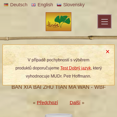
Deutsch
English
Slovensky
Patentní medicína
»
Bylinné produkty
»
Dle kategorií
»
Bylinné
tablety
» 039 DRUHÝ DECH SOKOLA
V případě pochybností s výběrem
produktů doporučujeme
Test Dobrý jazyk
, který
®
039 DRUHÝ DECH SOKOLA
vyhodnocuje MUDr. Petr Hoffmann.
BAN XIA BAI ZHU TIAN MA WAN - WBF
«
Předchozí
Další
»