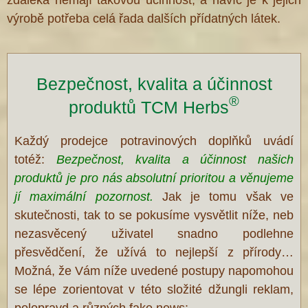
zdaleka nemají takovou účinnost, a navíc je k jejich
výrobě potřeba celá řada dalších přídatných látek.
Bezpečnost, kvalita a účinnost
®
produktů TCM Herbs
Každý prodejce potravinových doplňků uvádí
totéž:
Bezpečnost, kvalita a účinnost našich
produktů je pro nás absolutní prioritou a věnujeme
jí maximální pozornost.
Jak je tomu však ve
skutečnosti, tak to se pokusíme vysvětlit níže, neb
nezasvěcený uživatel snadno podlehne
přesvědčení, že užívá to nejlepší z přírody…
Možná, že Vám níže uvedené postupy napomohou
se lépe zorientovat v této složité džungli reklam,
polopravd a různých fake news: