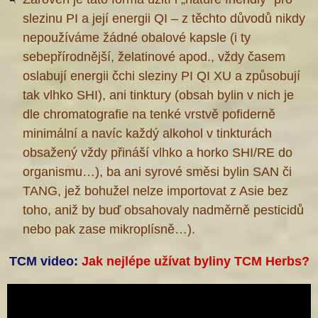
slezinu PI a její energii QI – z těchto důvodů nikdy
nepoužíváme žádné obalové kapsle (i ty
sebepřírodnější, želatinové apod., vždy časem
oslabují energii čchi sleziny PI QI XU a způsobují
tak vlhko SHI), ani tinktury (obsah bylin v nich je
dle chromatografie na tenké vrstvě pofiderně
minimální a navíc každý alkohol v tinkturách
obsažený vždy přináší vlhko a horko SHI/RE do
organismu…), ba ani syrové směsi bylin SAN či
TANG, jež bohužel nelze importovat z Asie bez
toho, aniž by buď obsahovaly nadměrně pesticidů
nebo pak zase mikroplísně…).
TCM video:
Jak nejlépe užívat byliny TCM Herbs?