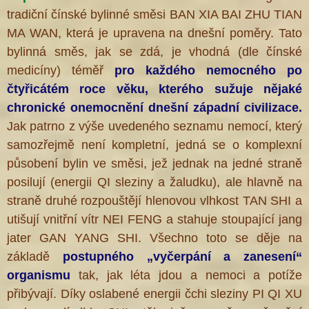
tradiční čínské bylinné směsi BAN XIA BAI ZHU TIAN
MA WAN, která je upravena na dnešní poměry. Tato
bylinná směs, jak se zdá, je vhodná (dle čínské
medicíny) téměř
pro každého nemocného po
čtyřicátém roce věku, kterého sužuje nějaké
chronické onemocnění dnešní západní civilizace.
Jak patrno z výše uvedeného seznamu nemocí, který
samozřejmě není kompletní, jedná se o komplexní
působení bylin ve směsi, jež jednak na jedné straně
posilují (energii QI sleziny a žaludku), ale hlavně na
straně druhé rozpouštějí hlenovou vlhkost TAN SHI a
utišují vnitřní vítr NEI FENG a stahuje stoupající jang
jater GAN YANG SHI. Všechno toto se děje na
základě
postupného „vyčerpání a zanesení“
organismu
tak, jak léta jdou a nemoci a potíže
přibývají. Díky oslabené energii čchi sleziny PI QI XU