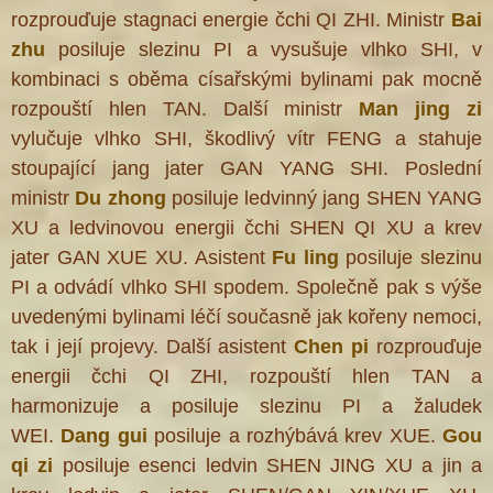
rozprouďuje stagnaci energie čchi QI ZHI. Ministr
Bai
zhu
posiluje slezinu PI a vysušuje vlhko SHI, v
kombinaci s oběma císařskými bylinami pak mocně
rozpouští hlen TAN. Další ministr
Man jing zi
vylučuje vlhko SHI, škodlivý vítr FENG a stahuje
stoupající jang jater GAN YANG SHI. Poslední
ministr
Du zhong
posiluje ledvinný jang SHEN YANG
XU a ledvinovou energii čchi SHEN QI XU a krev
jater GAN XUE XU. Asistent
Fu ling
posiluje slezinu
PI a odvádí vlhko SHI spodem. Společně pak s výše
uvedenými bylinami léčí současně jak kořeny nemoci,
tak i její projevy. Další asistent
Chen pi
rozprouďuje
energii čchi QI ZHI, rozpouští hlen TAN a
harmonizuje a posiluje slezinu PI a žaludek
®
WEI.
Dang gui
posiluje a rozhýbává krev XUE.
Gou
qi zi
posiluje esenci ledvin SHEN JING XU a jin a