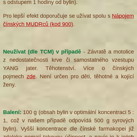
s odstupem 1 hodiny od bylin).
Pro lepší efekt doporučuje se užívat spolu s
Nápojem
čínských MUDRců (kod 900)
.
Neužívat (dle TCM) v případě
- Závratě a motolice
z nedostatečnosti krve či samostatného vzestupu
YANG jater. Těhotenství. Více o čínských
pojmech
zde
. Není určen pro děti, těhotné a kojící
ženy.
Balení:
100 g (obsah bylin v optimální koncentraci 5 :
1, což v našem případě odpovídá 500 g syrových
bylin). Vyšší koncentrace dle čínské farmakopei již