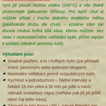
nyní již pouze horkou vodou (100°C) a vše řádně
promíchejte (jakoukoliv lžičkou). Pro lepší chuť si
můžete přidat i trochu dobrého kvalitního mléka
(jakéhokoliv druhu dle chuti) – vznikne Vám tak
docela chutná hořká bílá káva, kterou můžete, bez
obav z nedostatečného vstřebání bylin, přímo zapíjet
k snídani (ideálně jahelnou kaši
).
Výhodami jsou:
Snadné pozření, a to i hořkých bylin (lze přisladit
event. javorovým nebo datlovým sirupem)
Maximální vstřebání jemně rozpuštěných bylin
Rychlost a jednoduchost – žádné intervaly a
čekání 15 min před a 30 min po jídle a navíc
nahradí snídaňový nápoj (netřeba pak již pít ještě
ranní čaj nebo kávu).
Zároveň je tato forma užití i „nature friendly“ pro