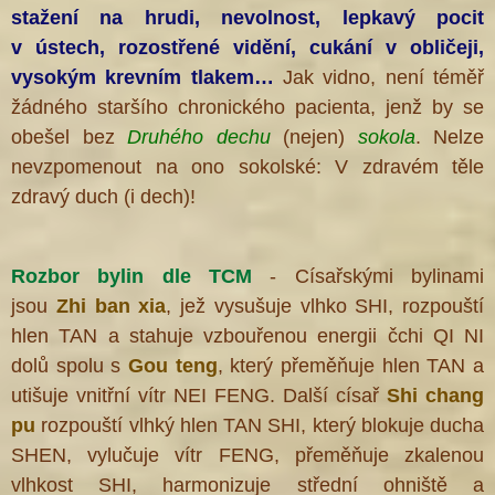
stažení na hrudi, nevolnost, lepkavý pocit
v ústech, rozostřené vidění, cukání v obličeji,
vysokým krevním tlakem…
Jak vidno, není téměř
žádného staršího chronického pacienta, jenž by se
obešel bez
Druhého dechu
(nejen)
sokola
. Nelze
nevzpomenout na ono sokolské: V zdravém těle
zdravý duch (i dech)!
Rozbor bylin dle TCM
- Císařskými bylinami
jsou
Zhi ban xia
, jež vysušuje vlhko SHI, rozpouští
hlen TAN a stahuje vzbouřenou energii čchi QI NI
dolů spolu s
Gou teng
, který přeměňuje hlen TAN a
utišuje vnitřní vítr NEI FENG. Další císař
Shi chang
pu
rozpouští vlhký hlen TAN SHI, který blokuje ducha
SHEN, vylučuje vítr FENG, přeměňuje zkalenou
vlhkost SHI, harmonizuje střední ohniště a