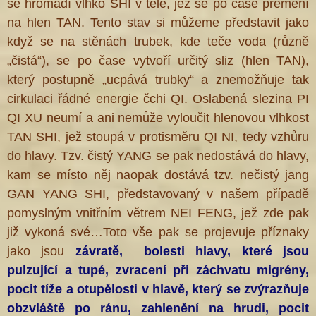
se hromadí vlhko SHI v těle, jež se po čase přemění
na hlen TAN. Tento stav si můžeme představit jako
když se na stěnách trubek, kde teče voda (různě
„čistá“), se po čase vytvoří určitý sliz (hlen TAN),
který postupně „ucpává trubky“ a znemožňuje tak
cirkulaci řádné energie čchi QI. Oslabená slezina PI
QI XU neumí a ani nemůže vyloučit hlenovou vlhkost
TAN SHI, jež stoupá v protisměru QI NI, tedy vzhůru
do hlavy. Tzv. čistý YANG se pak nedostává do hlavy,
kam se místo něj naopak dostává tzv. nečistý jang
GAN YANG SHI, představovaný v našem případě
pomyslným vnitřním větrem NEI FENG, jež zde pak
již vykoná své…Toto vše pak se projevuje příznaky
jako jsou
závratě, bolesti hlavy, které jsou
pulzující a tupé, zvracení při záchvatu migrény,
pocit tíže a otupělosti v hlavě, který se zvýrazňuje
obzvláště po ránu, zahlenění na hrudi, pocit