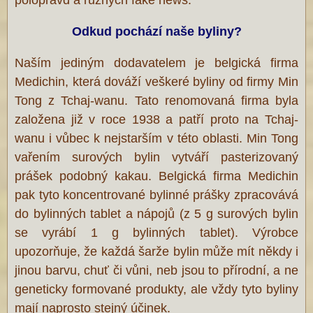
Odkud pochází naše byliny?
Naším jediným dodavatelem je belgická firma
Medichin, která dováží veškeré byliny od firmy Min
Tong z Tchaj-wanu. Tato renomovaná firma byla
založena již v roce 1938 a patří proto na Tchaj-
wanu i vůbec k nejstarším v této oblasti. Min Tong
vařením surových bylin vytváří pasterizovaný
prášek podobný kakau. Belgická firma Medichin
pak tyto koncentrované bylinné prášky zpracovává
do bylinných tablet a nápojů (z 5 g surových bylin
se vyrábí 1 g bylinných tablet). Výrobce
upozorňuje, že každá šarže bylin může mít někdy i
jinou barvu, chuť či vůni, neb jsou to přírodní, a ne
geneticky formované produkty, ale vždy tyto byliny
mají naprosto stejný účinek.