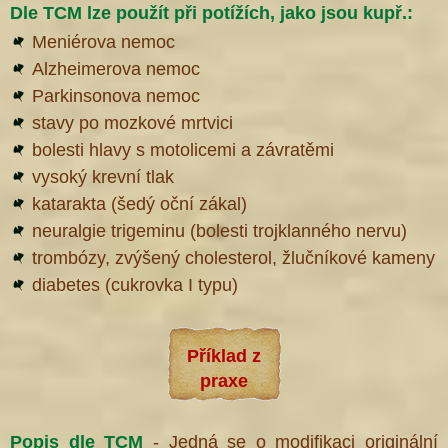
Dle TCM lze použít při potížích, jako jsou kupř.:
Meniérova nemoc
Alzheimerova nemoc
Parkinsonova nemoc
stavy po mozkové mrtvici
bolesti hlavy s motolicemi a závratěmi
vysoký krevní tlak
katarakta (šedý oční zákal)
neuralgie trigeminu (bolesti trojklanného nervu)
trombózy, zvýšený cholesterol, žlučníkové kameny
diabetes (cukrovka I typu)
Příklad z
praxe
Popis dle TCM
- Jedná se o modifikaci originální