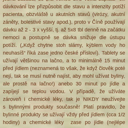
dávkování lze přizpůsobit dle stavu a intenzity potíží
pacienta, obzvláště u akutních stavů (virózy, akutní
záněty, bolestivé stavy apod.), proto v Číně používají
dávku až 2 - 3 x vyšší, tj. až 5x8 tbl denně na začátku
nemoci a postupně se dávka snižuje dle ústupu
potíží. („Když chytne stoh slámy, kýblem vody ho
neuhasíš“ říká zase jedno české přísloví). Tablety se
užívají většinou na lačno, a to minimálně 15 minut
před jídlem (neznamená to však, že když člověk poté
nejí, tak se musí nutně najíst, aby mohl užívat byliny,
ale prostě na lačno!) anebo 30 minut po jídle a
zapíjejí se teplou vodou. V případě, že užíváte
zároveň i chemické léky, tak je NIKDY neužívejte
s bylinnými produkty současně! Platí pravidlo, že
bylinné produkty se užívají vždy před jídlem (cca 1/2
hodiny) a chemické léky zase po jídle (nejlépe