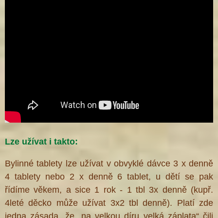
Lze užívat i takto:
Bylinné tablety lze užívat v obvyklé dávce 3 x denně
4 tablety nebo 2 x denně 6 tablet, u dětí se pak
řídíme věkem, a sice 1 rok - 1 tbl 3x denně (kupř.
4leté děcko může užívat 3x2 tbl denně). Platí zde
jedna zásada, že „na velkou díru velká záplata“ čili