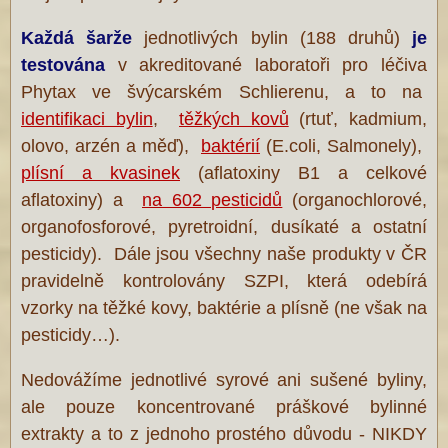
Každá šarže
jednotlivých bylin (188 druhů)
je
testována
v akreditované laboratoři pro léčiva
Phytax ve švýcarském Schlierenu, a to na
identifikaci bylin
,
těžkých kovů
(rtuť, kadmium,
olovo, arzén a měď),
baktérií
(E.coli, Salmonely),
plísní a kvasinek
(aflatoxiny B1 a celkové
aflatoxiny) a
na 602 pesticidů
(organochlorové,
organofosforové, pyretroidní, dusíkaté a ostatní
pesticidy). Dále jsou všechny naše produkty v ČR
pravidelně kontrolovány SZPI, která odebírá
vzorky na těžké kovy, baktérie a plísně (ne však na
pesticidy…).
Nedovážíme jednotlivé syrové ani sušené byliny,
ale pouze koncentrované práškové bylinné
extrakty a to z jednoho prostého důvodu - NIKDY