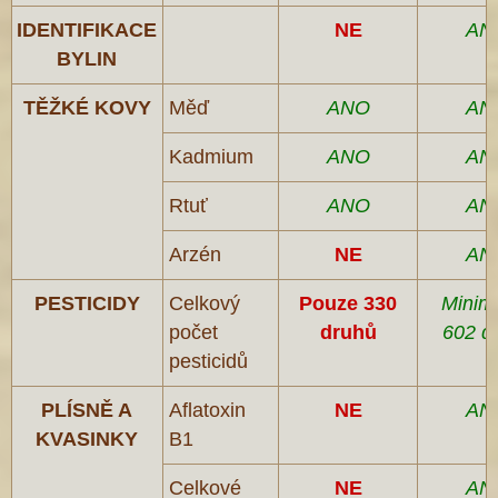
IDENTIFIKACE
NE
AN
BYLIN
TĚŽKÉ KOVY
Měď
ANO
AN
Kadmium
ANO
AN
Rtuť
ANO
AN
Arzén
NE
AN
PESTICIDY
Celkový
Pouze 330
Minim
počet
druhů
602 d
pesticidů
PLÍSNĚ A
Aflatoxin
NE
AN
KVASINKY
B1
Celkové
NE
AN