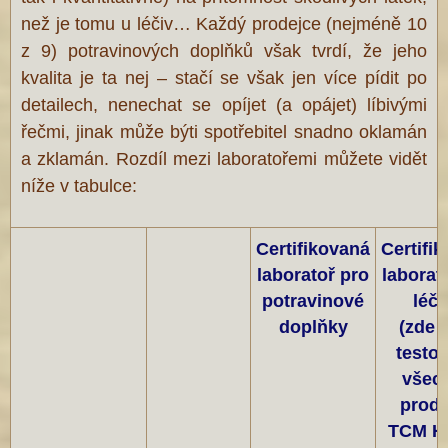
než je tomu u léčiv… Každý prodejce (nejméně 10
z 9) potravinových doplňků však tvrdí, že jeho
kvalita je ta nej – stačí se však jen více pídit po
detailech, nenechat se opíjet (a opájet) líbivými
řečmi, jinak může býti spotřebitel snadno oklamán
a zklamán. Rozdíl mezi laboratořemi můžete vidět
níže v tabulce:
Certifikovaná
Certifi
laboratoř pro
laborat
potravinové
léči
doplňky
(zde 
testo
všec
produ
TCM H