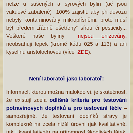
nelze u sušených a syrových bylin (ač jsou
vakuově zabalené) 100% zajistit, aby při dovozu
nebyly kontaminovány mikroplísněmi, proto musí
být předem „řádně ošetřeny“ sírou či pesticidy...
Veškeré naše byliny
nejsou ionizovány
,
neobsahují lepek (kromě kódu 025 a 113) a ani
kyselinu aristolochovou (více
ZDE
).
Není laboratoř jako laboratoř!
Informací, kterou možná málokdo ví, je skutečnost,
že existují zcela
odlišná kritéria pro testování
potravinových doplňků a pro testování
léčiv
–
samozřejmě, že testování doplňků stravy je
komplexně na zcela nižší úrovni (jak kvalitativně,
tak i kvantitativně) na přítomnost škodlivých látek,